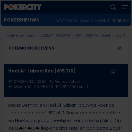
Men
Skip
to
zoeken
Menu
main
POKERNIEUWS
egarandeerd in Main Event
♣︎
WSOP 2026: LUCAS JUMALON IS DE NIEUWE WERE
sluiten
content
Andere toernooien
2022/07 - WaSOP XI
#07 - €550 Main Event
dag 3
TOERNOOIGEGEVENS
Hael Al-Labani 6de (€15.710)
07-08-2022 22:20
Wesley Nobels
Niveau 30
SB 125.000
BB 250.000 (Ante)
Bayer Demirci en Hael Al-Labani bouwde voor de
flop een pot van 1.650.000. Bayer opende de button
en Hael wou graag meekijken vanaf de big blind. Op
de
flop checkte Hael en dan bette Bayer
J
7
5