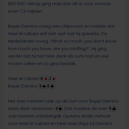
850.000. Hierop ging Hael dan all-in voor zomaar
even 7,3 miljoen.
Bayer Demirci vroeg een chipcount en merkte dat
Hael Al-Labani zelf niet wist wat hij speelde. De
Nederlander vroeg: “What so much, you don’t know
how much you have, are you bluffing?”. Hij ging
verder dat hij het hele deck als outs had en wel
moest callen en zo geschiedde.
Hael Al-Labani
K
J
Bayer Demirci
9
8
Het was meteen raak op de turn voor Bayer Demirci
want daar verscheen
. Dat maakte de river
4
9
ook meteen onbelangrijk. Opeens einde verhaal
voor Hael Al-Labani en heel veel chips bij Demirci.