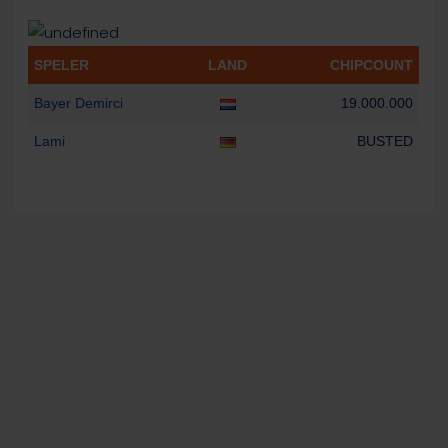
SPELER
LAND
CHIPCOUNT
Bayer Demirci
19.000.000
Lami
BUSTED