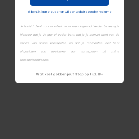
Ik ben 24 jaar of ouder en wil een website zonder reclame
Je leeftijd dient naar waarheid te worden ingevuld. Verder bevestig je
hiermee dat je 24 jaar of ouder bent, dat je je bewust bent van de
risico’s van online kansspelen, en dat je momenteel niet bent
uitgesloten van deelname aan kansspelen bij online
kansspelaanbieders.
Wat kost gokken jou? Stop op tijd. 18+