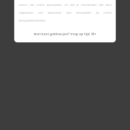
risico’s van online kansspelen, en dat je momenteel niet bent
uitgesloten van deelname aan kansspelen bij online
kansspelaanbieders.
Wat kost gokken jou? Stop op tijd. 18+