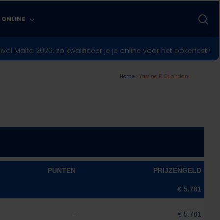
zo
 ONLINE
lta 2026: zo kwalificeer je je online voor het pokerfestival op Ma
Home
Yassine El Ouahdani
PUNTEN
PRIJZENGELD
€ 5.781
-
€ 5.781