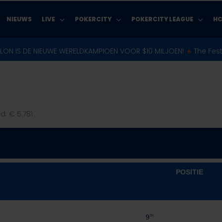
NIEUWS
LIVE
POKERCITY
POKERCITY LEAGUE
HC
DE NIEUWE WERELDKAMPIOEN VOOR $10 MILJOEN!
♣︎
The Festival Ma
d: € 5.781
POSITIE
9
Th