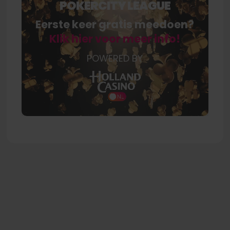
POKERCITY LEAGUE
Eerste keer gratis meedoen?
Klik hier voor meer info!
POWERED BY