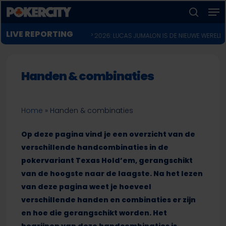
Men
Skip
to
zoeken
Menu
main
LIVE REPORTING
POKERNIEUWS
d in Main Event
♣︎
WSOP 2026: LUCAS JUMALON IS DE NIEUWE WERELDKAMPIO
sluiten
content
Handen & combinaties
Home
»
Handen & combinaties
Op deze pagina vind je een overzicht van de
verschillende handcombinaties in de
pokervariant Texas Hold’em, gerangschikt
van de hoogste naar de laagste. Na het lezen
van deze pagina weet je hoeveel
verschillende handen en combinaties er zijn
en hoe die gerangschikt worden. Het