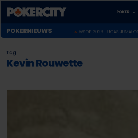
Skip
to
POKER
main
content
LIVE REPORTING
 Main Event
♣︎
WSOP 2026: LUCAS JUMALON IS DE NIEUWE WERELDK
Tag
Kevin Rouwette
PCL8
#10:
Kevin
Rouwette
pakt
1e