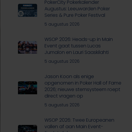
PokerCity Pokerkalender
Augustus: Leeuwarden Poker
Series & Pure Poker Festival
5 augustus 2026
WSOP 2026: Heads-up in Main
Event gaat tussen Lucas
Jumalon en Lauri Saaskilahti
5 augustus 2026
Jason Koon als enige
opgenomen in Poker Hall of Fame
2026; nieuwe stemsysteem roept
direct vragen op
5 augustus 2026
WSOP 2026: Twee Europeanen
vallen af aan Main Event-