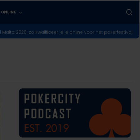
zo
 ONLINE
iceer je je online voor het pokerfestival op Malta
♣︎
PokerCity Po