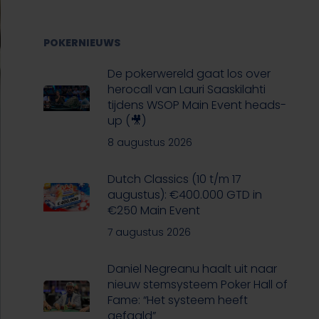
POKERNIEUWS
De pokerwereld gaat los over
herocall van Lauri Saaskilahti
tijdens WSOP Main Event heads-
up (🎥)
8 augustus 2026
Dutch Classics (10 t/m 17
augustus): €400.000 GTD in
€250 Main Event
7 augustus 2026
Daniel Negreanu haalt uit naar
nieuw stemsysteem Poker Hall of
Fame: “Het systeem heeft
gefaald”