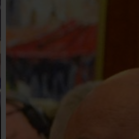
8e
PokerCity
League-
titel,
Peggy
Volp
herstelt
de
rangorde
in
de
ranking