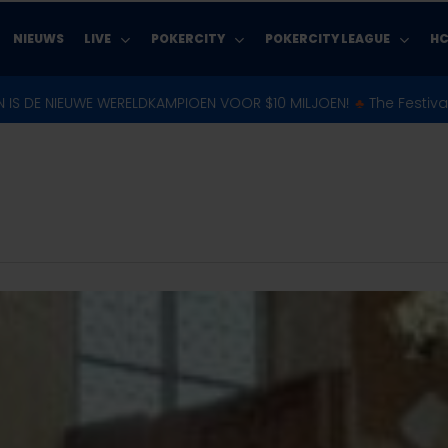
NIEUWS
LIVE
POKERCITY
POKERCITY LEAGUE
HC
AMPIOEN VOOR $10 MILJOEN!
♣︎
The Festival Malta 2026: zo kwalif