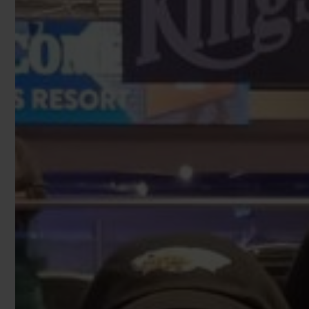
in
PCL7
#45
de
koppositie
in
de
maandranking
van
mei
stevig
in
handen