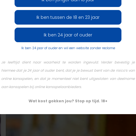
Ik ben tussen de 18 en 23 jaar
Ik ben 24 jaar of ouder
Ik ben 24 jaar of ouder en wil een website zonder reclame
er
Je leeftijd dient naar waarheid te worden ingevuld. Verder bevestig je
hiermee dat je 24 jaar of ouder bent, dat je je bewust bent van de risico’s van
online kansspelen, en dat je momenteel niet bent uitgesloten van deelname
aan kansspelen bij online kansspelaanbieders.
PCL4
Wat kost gokken jou? Stop op tijd. 18+
#50:
Donny
Jaspers
wint