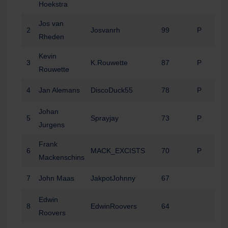
Hoekstra
Jos van
2
Josvanrh
99
P
Rheden
Kevin
3
K.Rouwette
87
P
Rouwette
4
Jan Alemans
DiscoDuck55
78
P
Johan
5
Sprayjay
73
P
Jurgens
Frank
6
MACK_EXCISTS
70
P
Mackenschins
7
John Maas
JakpotJohnny
67
Edwin
8
EdwinRoovers
64
Roovers