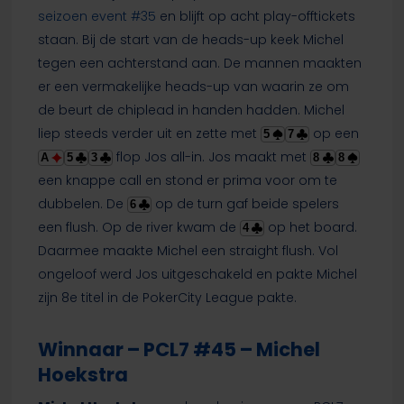
seizoen event #35
en blijft op acht play-offtickets
staan. Bij de start van de heads-up keek Michel
tegen een achterstand aan. De mannen maakten
er een vermakelijke heads-up van waarin ze om
de beurt de chiplead in handen hadden. Michel
liep steeds verder uit en zette met
op een
5
7
flop Jos all-in. Jos maakt met
A
5
3
8
8
een knappe call en stond er prima voor om te
dubbelen. De
op de turn gaf beide spelers
6
een flush. Op de river kwam de
op het board.
4
Daarmee maakte Michel een straight flush. Vol
ongeloof werd Jos uitgeschakeld en pakte Michel
zijn 8e titel in de PokerCity League pakte.
Winnaar – PCL7 #45 – Michel
Hoekstra