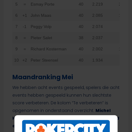
5
=
Esmay Porte
40
2.219
24
6
+1
John Maas
40
2.085
18
7
-1
Peggy Volp
40
2.074
4
8
=
Pieter Salet
38
2.037
9
=
Richard Kosterman
40
2.002
16
10
+2
Peter Steensel
40
1.934
8
Maandranking Mei
We hebben acht events gespeeld, spelers die acht
events hebben gespeeld kunnen hun slechtste
score verbeteren. De kolom “Te verbeteren” is
opgenomen in onderstaand overzicht.
Michel
Hoekstra
heeft de koppositie herovert op
Ronald
den Hollander
.