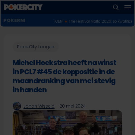
Men
Skip
to
zoeken
Menu
main
POKERNIEUWS
PIOEN VOOR $10 MILJOEN!
♣︎
The Festival Malta 2026: zo kwalificeer je je on
sluiten
content
PokerCity League
Michel Hoekstra heeft na winst
in PCL7 #45 de koppositie in de
maandranking van mei stevig
in handen
Johan Wisselo
20 mei 2024