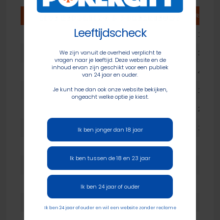
#
+/-
NAAM
EVENTS
PUNTEN
TE VERBETER
Leeftijdscheck
1
+1
Michel Hoekstra
8
498
12
We zijn vanuit de overheid verplicht te
2
-1
Ronald den Hollander
8
467
34
vragen naar je leeftijd. Deze website en de
inhoud ervan zijn geschikt voor een publiek
3
=
Peggy Volp
8
424
44
van 24 jaar en ouder.
Je kunt hoe dan ook onze website bekijken,
4
+3
John Maas
8
416
16
ongeacht welke optie je kiest.
5
=
Peter Steensel
8
415
20
6
+1
Lou Poppelier
8
415
18
Ik ben jonger dan 18 jaar
7
+6
Jos van Rheden
7
393
Ik ben tussen de 18 en 23 jaar
8
+1
Eugene Deenen
8
374
6
9
-5
Johan Wisselo
8
369
2
Ik ben 24 jaar of ouder
10
+8
Johan Jurgens
7
360
Ik ben 24 jaar of ouder en wil een website zonder reclame