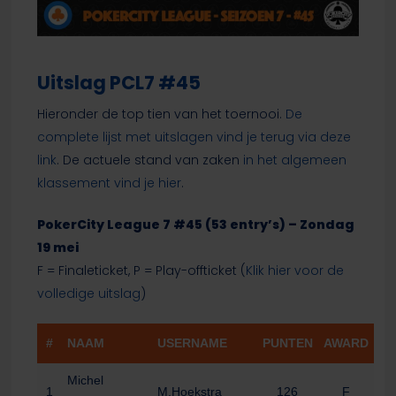
Uitslag PCL7 #45
Hieronder de top tien van het toernooi.
De
complete lijst met uitslagen vind je terug via deze
link
. De actuele stand van zaken
in het algemeen
klassement vind je hier
.
PokerCity League 7 #45 (53 entry’s) – Zondag
19 mei
F = Finaleticket, P = Play-offticket (
Klik hier voor de
volledige uitslag
)
#
NAAM
USERNAME
PUNTEN
AWARD
Michel
1
M.Hoekstra
126
F