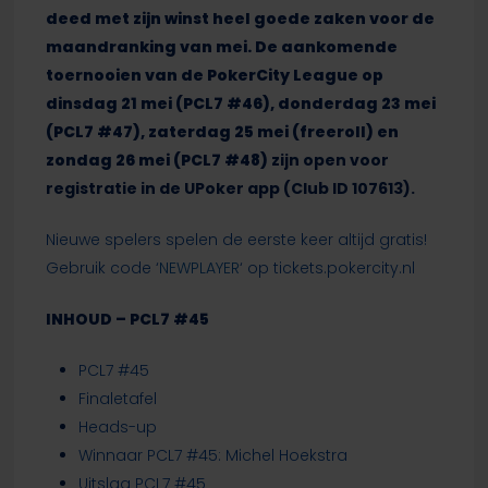
deed met zijn winst heel goede zaken voor de
maandranking van mei.
D
e aankomende
toernooien van de PokerCity League op
dinsdag 21 mei (PCL7 #46), donderdag 23 mei
(PCL7 #47), zaterdag 25 mei (freeroll) en
zondag 26 mei (PCL7 #48)
zijn open voor
registratie in de UPoker app (Club ID 107613).
Nieuwe spelers spelen de eerste keer altijd gratis!
Gebruik code ‘
NEWPLAYER
‘ op tickets.pokercity.nl
INHOUD – PCL7 #45
PCL7 #45
Finaletafel
Heads-up
Winnaar PCL7 #45: Michel Hoekstra
Uitslag PCL7 #45