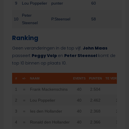
9
Lou Poppelier
punter
60
Peter
10
P.Steensel
58
Steensel
Ranking
Geen veranderingen in de top vijf.
John Maas
passeert
Peggy Volp
en
Peter Steensel
komt de
top 10 binnen op plaats 10.
#
+/-
NAAM
EVENTS
PUNTEN
TE VERBETER
1
=
Frank Mackenschins
40
2.504
8
2
=
Lou Poppelier
40
2.462
20
3
=
Ies den Hollander
40
2.368
26
4
=
Ronald den Hollander
40
2.366
34