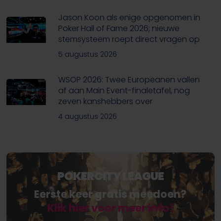
Jason Koon als enige opgenomen in
Poker Hall of Fame 2026; nieuwe
stemsysteem roept direct vragen op
5 augustus 2026
WSOP 2026: Twee Europeanen vallen
af aan Main Event-finaletafel, nog
zeven kanshebbers over
4 augustus 2026
POKERCITY LEAGUE
Eerste keer gratis meedoen?
Klik hier voor meer info!