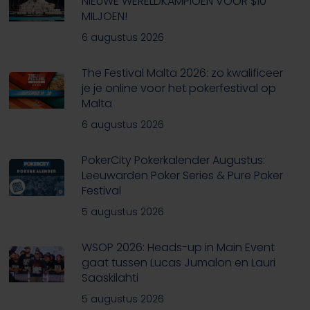
NIEUWE WERELDKAMPIOEN VOOR $10
MILJOEN!
6 augustus 2026
The Festival Malta 2026: zo kwalificeer
je je online voor het pokerfestival op
Malta
6 augustus 2026
PokerCity Pokerkalender Augustus:
Leeuwarden Poker Series & Pure Poker
Festival
5 augustus 2026
WSOP 2026: Heads-up in Main Event
gaat tussen Lucas Jumalon en Lauri
Saaskilahti
5 augustus 2026