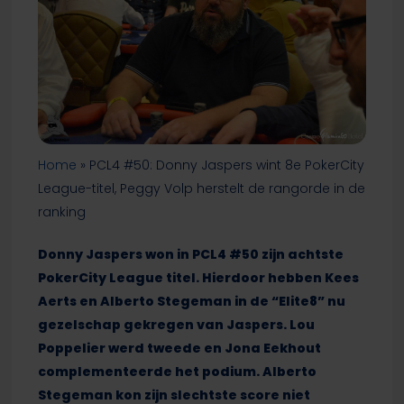
Home
»
PCL4 #50: Donny Jaspers wint 8e PokerCity
League-titel, Peggy Volp herstelt de rangorde in de
ranking
Donny Jaspers won in PCL4 #50 zijn achtste
PokerCity League titel. Hierdoor hebben Kees
Aerts en Alberto Stegeman in de “Elite8” nu
gezelschap gekregen van Jaspers. Lou
Poppelier werd tweede en Jona Eekhout
complementeerde het podium. Alberto
Stegeman kon zijn slechtste score niet