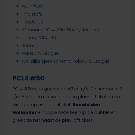
PCL4 #50
Finaletafel
Heads-up
Winnaar – PCL4 #50: Donny Jaspers
Uitslag PCL4 #50
Ranking
PokerCity League
Wekelijks speelschema PokerCity League
PCL4 #50
PCL4 #50 was goed voor 67 entry’s. De nummers 2
t/m 8 konden rekenen op een play-offticket en de
winnaar op een finaleticket.
Ronald den
Hollander
eindigde deze keer op de bubble en
greep zo net naast de play-offtickets.