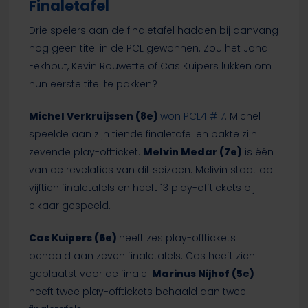
Finaletafel
Drie spelers aan de finaletafel hadden bij aanvang
nog geen titel in de PCL gewonnen. Zou het Jona
Eekhout, Kevin Rouwette of Cas Kuipers lukken om
hun eerste titel te pakken?
Michel Verkruijssen
(8e)
won PCL4 #17
. Michel
speelde aan zijn tiende finaletafel en pakte zijn
zevende play-offticket.
Melvin Medar (7e)
is één
van de revelaties van dit seizoen. Melivin staat op
vijftien finaletafels en heeft 13 play-offtickets bij
elkaar gespeeld.
Cas Kuipers (6e)
heeft zes play-offtickets
behaald aan zeven finaletafels. Cas heeft zich
geplaatst voor de finale.
Marinus Nijhof (5e)
heeft twee play-offtickets behaald aan twee