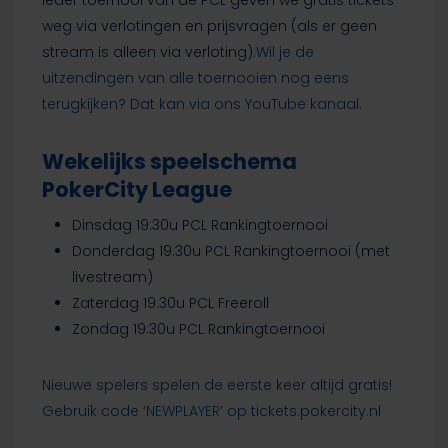
weg via verlotingen en prijsvragen (als er geen
stream is alleen via verloting).
Wil je de
uitzendingen van alle toernooien nog eens
terugkijken? Dat kan via ons YouTube kanaal.
Wekelijks speelschema
PokerCity League
Dinsdag 19:30u PCL Rankingtoernooi
Donderdag 19:30u PCL Rankingtoernooi (met
livestream)
Zaterdag 19:30u PCL Freeroll
Zondag 19:30u PCL Rankingtoernooi
Nieuwe spelers spelen de eerste keer altijd gratis!
Gebruik code ‘
NEWPLAYER
‘ op tickets.pokercity.nl