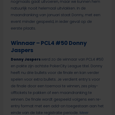
nogmaals gaat uitvoeren, maar we kunnen hem
natuurlijk nooit helemaal uitvlakken. In de
maandranking van januari staat Donny, met een
event minder gespeeld, in ieder geval op de
eerste plaats.
Winnaar – PCL4 #50 Donny
Jaspers
Donny Jaspers
werd zo de winnaar van PCL4 #50
en pakte zijn achtste PokerCity League titel. Donny
heeft nu drie bullets voor de finale en kan verder
spelen voor extra bullets. Je verdient entry’s voor
de finale door een toernooi te winnen, zes play-
offtickets te pakken of een maandranking te
winnen. De finale wordt gespeeld volgens een re-
entry format met een add-on toegestaan aan het
einde van de late registratie periode.
Meer