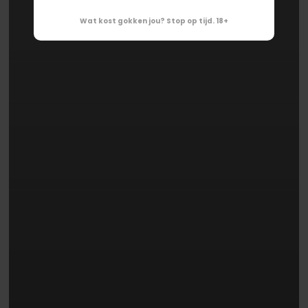
Wat kost gokken jou? Stop op tijd. 18+