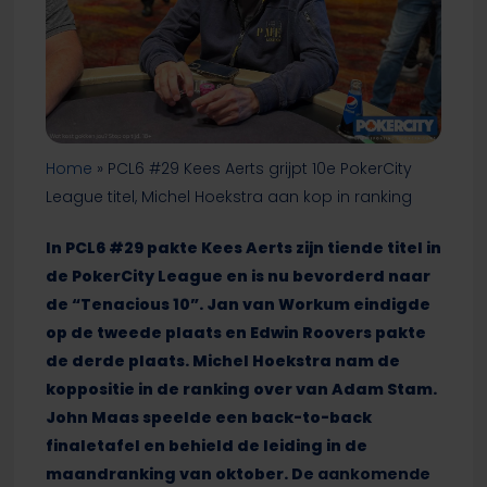
Home
»
PCL6 #29 Kees Aerts grijpt 10e PokerCity
League titel, Michel Hoekstra aan kop in ranking
In PCL6 #29 pakte Kees Aerts z
ijn tiende titel in
de PokerCity League en is nu bevorderd naar
de “Tenacious 10”. Jan van Workum eindigde
op de tweede plaats en Edwin Roovers pakte
de derde plaats. Michel Hoekstra nam de
koppositie in de ranking over van Adam Stam.
John Maas speelde een back-to-back
finaletafel en behield de leiding in de
maandranking van oktober.
D
e aankomende