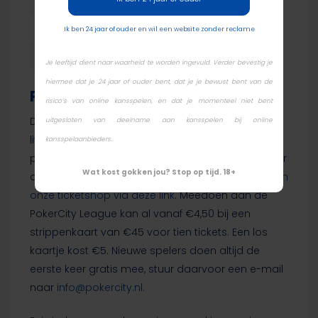
8
=
Peggy Volp
4
233
9
+5
Michel Legierse
4
231
Ik ben 24 jaar of ouder en wil een website zonder reclame
10
+2
Henk Horden
4
230
Je leeftijd dient naar waarheid te worden ingevuld. Verder bevestig je
hiermee dat je 24 jaar of ouder bent, dat je je bewust bent van de
PokerCity League
risico’s van online kansspelen, en dat je momenteel niet bent
De PokerCity League is de pokercompetitie met
uitgesloten van deelname aan kansspelen bij online
livestream (op donderdag) die het live
kansspelaanbieders.
pokergevoel online brengt! Doe mee via de UPoker
Wat kost gokken jou? Stop op tijd. 18+
app en vind ons via Club ID 107613.
Pik je ticket op in
onze ticketshop via deze link
. Meedoen aan de
PokerCity League kan al vanaf €4,50 bij een
strippenkaart van €45 voor tien tickets. Een los
kaartje kost €5. Nieuwe spelers doen altijd de
eerste keer gratis mee, stuur daarvoor een e-mail
naar
info@pokercity.nl
.