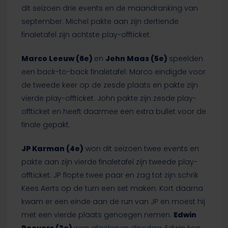
dit seizoen drie events en de maandranking van
september. Michel pakte aan zijn dertiende
finaletafel zijn achtste play-offticket.
Marco Leeuw (6e)
en
John Maas (5e)
speelden
een back-to-back finaletafel. Marco eindigde voor
de tweede keer op de zesde plaats en pakte zijn
vierde play-offticket. John pakte zijn zesde play-
offticket en heeft daarmee een extra bullet voor de
finale gepakt.
JP Karman
(4e)
won dit seizoen twee events en
pakte aan zijn vierde finaletafel zijn tweede play-
offticket. JP flopte twee paar en zag tot zijn schrik
Kees Aerts op de turn een set maken. Kort daarna
kwam er een einde aan de run van JP en moest hij
met een vierde plaats genoegen nemen.
Edwin
Roovers
(3e)
won afgelopen dinsdag
. Edwin kon