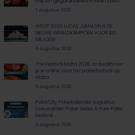
miljoen gegarandeerd in Main Event
7 augustus 2026
WSOP 2026: LUCAS JUMALON IS DE
NIEUWE WERELDKAMPIOEN VOOR $10
MILJOEN!
6 augustus 2026
The Festival Malta 2026: zo kwalificeer
je je online voor het pokerfestival op
Malta
6 augustus 2026
PokerCity Pokerkalender Augustus:
Leeuwarden Poker Series & Pure Poker
Festival
5 augustus 2026