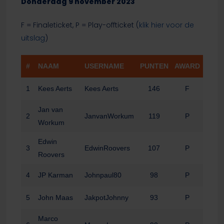
Donderdag 9 november
2023
F = Finaleticket, P = Play-offticket (
klik hier voor de
uitslag
)
#
NAAM
USERNAME
PUNTEN
AWARD
1
Kees Aerts
Kees Aerts
146
F
Jan van
2
JanvanWorkum
119
P
Workum
Edwin
3
EdwinRoovers
107
P
Roovers
4
JP Karman
Johnpaul80
98
P
5
John Maas
JakpotJohnny
93
P
Marco