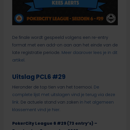
De finale wordt gespeeld volgens een re-entry
format met een add-on aan aan het einde van de
late registratie periode.
Meer daarover lees je in dit
artikel.
Uitslag PCL6 #29
Hieronder de top tien van het toernooi.
De
complete lijst met uitslagen vind je terug via deze
link
. De actuele stand van zaken
in het algemeen
klassement vind je hier
.
PokerCity League 6 #29 (73 entry’s) –