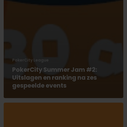
PokerCity League
PokerCity Summer Jam #2:
Uitslagen en ranking na zes
gespeelde events
PokerCity
Summer
Jam