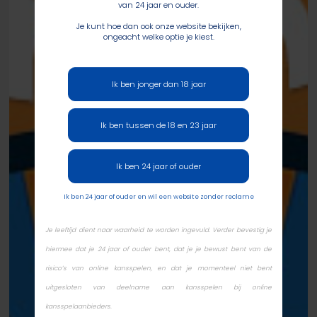
van 24 jaar en ouder.
na
Je kunt hoe dan ook onze website bekijken,
zes
ongeacht welke optie je kiest.
gespeelde
events
Ik ben jonger dan 18 jaar
Ik ben tussen de 18 en 23 jaar
Ik ben 24 jaar of ouder
Ik ben 24 jaar of ouder en wil een website zonder reclame
Je leeftijd dient naar waarheid te worden ingevuld. Verder bevestig je
hiermee dat je 24 jaar of ouder bent, dat je je bewust bent van de
risico’s van online kansspelen, en dat je momenteel niet bent
uitgesloten van deelname aan kansspelen bij online
kansspelaanbieders.