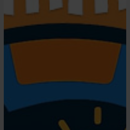
events