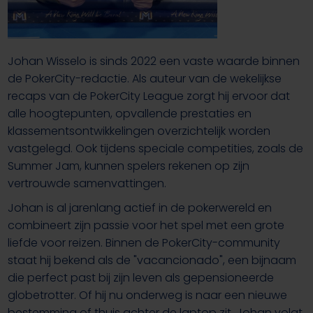
Johan Wisselo is sinds 2022 een vaste waarde binnen
de PokerCity-redactie. Als auteur van de wekelijkse
recaps van de PokerCity League zorgt hij ervoor dat
alle hoogtepunten, opvallende prestaties en
klassementsontwikkelingen overzichtelijk worden
vastgelegd. Ook tijdens speciale competities, zoals de
Summer Jam, kunnen spelers rekenen op zijn
vertrouwde samenvattingen.
Johan is al jarenlang actief in de pokerwereld en
combineert zijn passie voor het spel met een grote
liefde voor reizen. Binnen de PokerCity-community
staat hij bekend als de "vacancionado", een bijnaam
die perfect past bij zijn leven als gepensioneerde
globetrotter. Of hij nu onderweg is naar een nieuwe
bestemming of thuis achter de laptop zit, Johan volgt