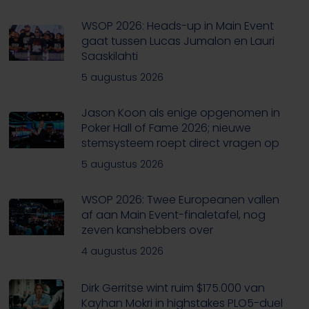
WSOP 2026: Heads-up in Main Event
gaat tussen Lucas Jumalon en Lauri
Saaskilahti
5 augustus 2026
Jason Koon als enige opgenomen in
Poker Hall of Fame 2026; nieuwe
stemsysteem roept direct vragen op
5 augustus 2026
WSOP 2026: Twee Europeanen vallen
af aan Main Event-finaletafel, nog
zeven kanshebbers over
4 augustus 2026
Dirk Gerritse wint ruim $175.000 van
Kayhan Mokri in highstakes PLO5-duel