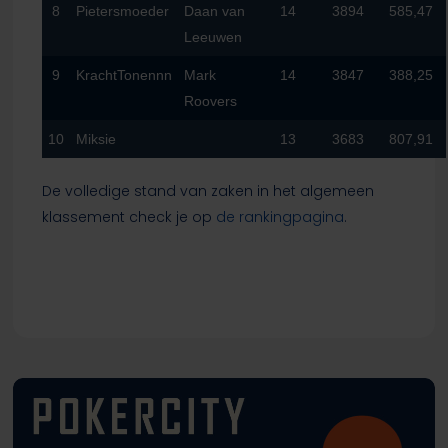
8
Pietersmoeder
Daan van
14
3894
585,47
Leeuwen
9
KrachtTonennn
Mark
14
3847
388,25
Roovers
10
Miksie
13
3683
807,91
De volledige stand van zaken in het algemeen
klassement check je op
de rankingpagina
.