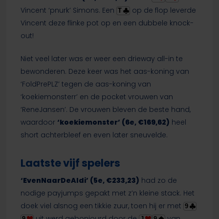
Vincent ‘pnurk’ Simons. Een
op de flop leverde
T
Vincent deze flinke pot op en een dubbele knock-
out!
Niet veel later was er weer een drieway all-in te
bewonderen. Deze keer was het aas-koning van
‘FoldPrePLZ’ tegen de aas-koning van
‘koekiemonsterr’ en de pocket vrouwen van
‘ReneJansen’. De vrouwen bleven de beste hand,
waardoor
‘koekiemonster’ (6e, €169,62)
heel
short achterbleef en even later sneuvelde.
Laatste vijf spelers
‘EvenNaarDeAldi’ (5e, €233,23)
had zo de
nodige payjumps gepakt met z’n kleine stack. Het
doek viel alsnog een tikkie zuur, toen hij er met
9
uit werd gebonjourd door de
van
9
J
9