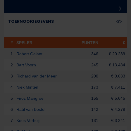
TOERNOOIGEGEVENS
#
SPELER
PUNTEN
€
1
Robert Galant
346
€ 20.239
2
Bart Voorn
245
€ 13.484
3
Richard van der Meer
200
€ 9.633
4
Niek Minten
173
€ 7.411
5
Firoz Mangroe
155
€ 5.645
6
Raúl van Boxtel
142
€ 4.279
7
Kees Verheij
131
€ 3.241