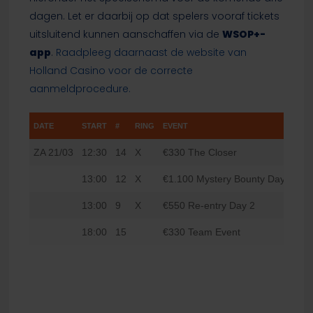
dagen. Let er daarbij op dat spelers vooraf tickets
uitsluitend kunnen aanschaffen via de
WSOP+-
app
.
Raadpleeg daarnaast de website van
Holland Casino voor de correcte
aanmeldprocedure.
DATE
START
#
RING
EVENT
LA
ZA 21/03
12:30
14
X
€330 The Closer
6
13:00
12
X
€1.100 Mystery Bounty Day 2
10
13:00
9
X
€550 Re-entry Day 2
18:00
15
€330 Team Event
6