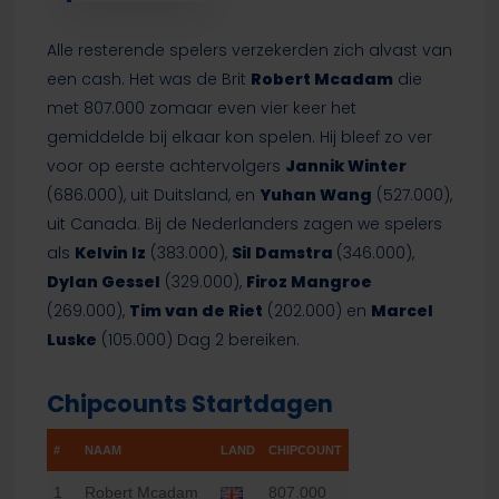
Alle resterende spelers verzekerden zich alvast van
een cash. Het was de Brit
Robert Mcadam
die
met 807.000 zomaar even vier keer het
gemiddelde bij elkaar kon spelen. Hij bleef zo ver
voor op eerste achtervolgers
Jannik Winter
(686.000), uit Duitsland, en
Yuhan Wang
(527.000),
uit Canada. Bij de Nederlanders zagen we spelers
als
Kelvin Iz
(383.000),
Sil Damstra
(346.000),
Dylan Gessel
(329.000),
Firoz Mangroe
(269.000),
Tim van de Riet
(202.000) en
Marcel
Luske
(105.000) Dag 2 bereiken.
Chipcounts Startdagen
#
NAAM
LAND
CHIPCOUNT
1
Robert Mcadam
807.000