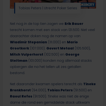
Tobias Peters | Utrecht Poker Series
Net nog in de top tien zagen we
Erik Bauer
terecht komen met een stack van 131.500. Niet veel
daarachter doken nog de namen op van
Wladimir Stepanian
(111.000) en
Mario
Grootkerk
(107.000).
Govert Metaal
(105.500),
Mitch Vulperhorst
(102.500) en
George
Steltman
(101.000) konden nog allemaal stacks
opbergen die na het tellen uit zes getallen
bestond.
Net daaronder kwamen spelers terecht als
Tineke
Bronkhorst
(94.000),
Tobias Peters
(91.500) en
Raoul Refos
(91.500). Tineke was niet de enige
dame die rond een gemiddelde stack uitkwam