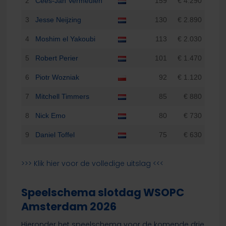
2
Cees-Jan Vermeulen
159
€ 4.290
3
Jesse Neijzing
130
€ 2.890
4
Moshim el Yakoubi
113
€ 2.030
5
Robert Perier
101
€ 1.470
6
Piotr Wozniak
92
€ 1.120
7
Mitchell Timmers
85
€ 880
8
Nick Emo
80
€ 730
9
Daniel Toffel
75
€ 630
>>> Klik hier voor de volledige uitslag <<<
Speelschema slotdag WSOPC
Amsterdam 2026
Hieronder het speelschema voor de komende drie