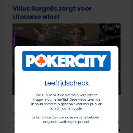
Vilius Surgelis zorgt voor
Litouwse winst
Leeftijdscheck
Vilius Surgelis | WSOP Circuit Amsterdam
We zijn vanuit de overheid verplicht te
vragen naar je leeftijd. Deze website en de
inhoud ervan zijn geschikt voor een publiek
van 24 jaar en ouder.
De Litouwer
Vilius Surgelis
won voor €6.676 op
Je kunt hoe dan ook onze website bekijken,
vrijdag de €250 Hyper Turbo Re-entry. Hij deed dat
ongeacht welke optie je kiest.
door heads-up de scalp te nemen van
Cees-Jan