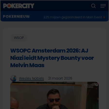
Men
Skip
to
zoeken
Menu
main
POKERNIEUWS
3 bracelets en $25 miljoen gegarandeerd in Main Event
♣︎
WSOP 2026: LUC
sluiten
content
WSOP
WSOPC Amsterdam 2026: AJ
Niazi leidt Mystery Bounty voor
Melvin Maas
Wesley Nobels
21 maart 2026