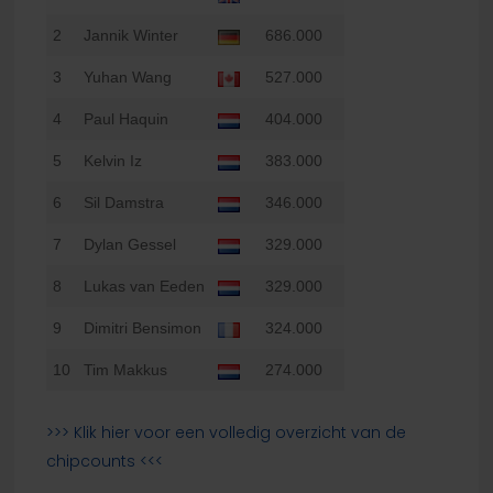
2
Jannik Winter
686.000
3
Yuhan Wang
527.000
4
Paul Haquin
404.000
5
Kelvin Iz
383.000
6
Sil Damstra
346.000
7
Dylan Gessel
329.000
8
Lukas van Eeden
329.000
9
Dimitri Bensimon
324.000
10
Tim Makkus
274.000
>>> Klik hier voor een volledig overzicht van de
chipcounts <<<