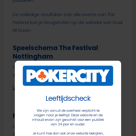
passeren.
De volledige resultaten van alle events van The
Festival kun je terugvinden op de website van Dusk
till Dawn
.
Speelschema The Festival
Nottingham
Onderstaand vind je het volledige speelschema
van The Festival Nottingham.
The Festival Nottingham | Speelschema
Leeftijdscheck
We zijn vanuit de overheid verplicht te
Franke’ Flip ‘n Go’s
vragen naar je leeftijd. Deze website en de
inhoud ervan zijn geschikt voor een publiek
van 24 jaar en ouder.
Ook inmiddels traditie bij The Festival, Franke’s Flip
Je kunt hoe dan ook onze website bekijken,
’n Go’s. Deze one-hand satellites zijn er enerzijds