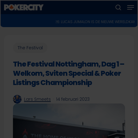
Men
Skip
to
zoeken
Menu
main
POKERNIEUWS
n Event
♣︎
WSOP 2026: LUCAS JUMALON IS DE NIEUWE WERELDKAMPIOEN VOOR 
sluiten
content
The Festival
The Festival Nottingham, Dag 1 –
Welkom, Sviten Special & Poker
Listings Championship
Lars Smeets
14 februari 2023