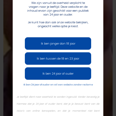
We zijn vanuit de overheid verplicht te
vragen naar je leeftijd. Deze website en de
inhoud ervan zijn geschikt voor een publiek
van 24 jaar en ouder.
Je kunt hoe dan ook onze website bekijken,
ongeacht welke optie je kiest.
Ik ben jonger dan 18 jaar
Ik ben tussen de 18 en 23 jaar
Ik ben 24 jaar of ouder
Ik ben 24 jaar of ouder en wil een website zonder reclame
Je leeftijd dient naar waarheid te worden ingevuld. Verder bevestig je
hiermee dat je 24 jaar of ouder bent, dat je je bewust bent van de
risico’s van online kansspelen, en dat je momenteel niet bent