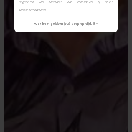
uitgesloten van deelname aan kansspelen bij online
kansspelaanbieders.
Wat kost gokken jou? Stop op tijd. 18+