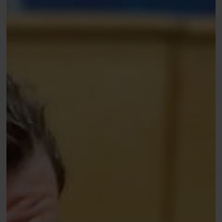
Soner
Vanelderen
2e
in
BigO,
‘Franke’
runner-
up
in
OFC