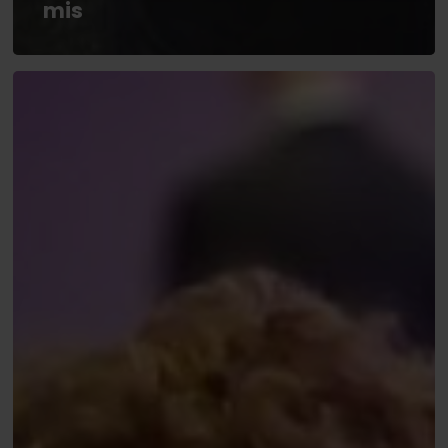
mis
The
Festival
Malta
2025:
Sander
van
Wesemael
&
Thomas
Degimbe
naar
Dag
3
Main
Event