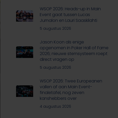
WSOP 2026: Heads-up in Main
Event gaat tussen Lucas
Jumalon en Lauri Saaskilahti
5 augustus 2026
Jason Koon als enige
opgenomen in Poker Hall of Fame
2026; nieuwe stemsysteem roept
direct vragen op
5 augustus 2026
WSOP 2026: Twee Europeanen
vallen af aan Main Event-
finaletafel, nog zeven
kanshebbers over
4 augustus 2026