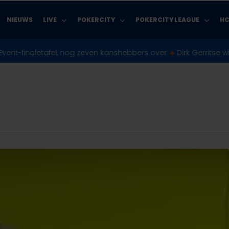
NIEUWS
LIVE
POKERCITY
POKERCITY LEAGUE
HC
en kanshebbers over
♣︎
Dirk Gerritse wint ruim $175.000 van Kay