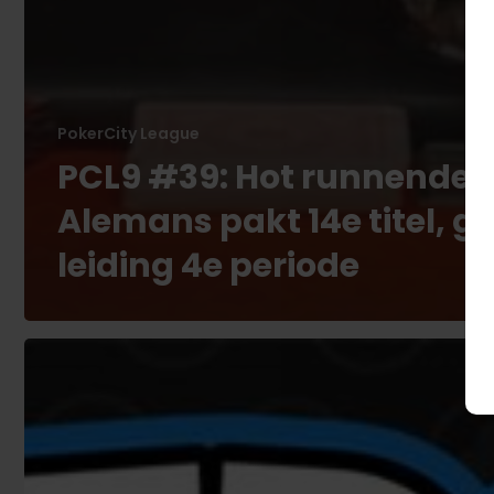
PokerCity League
PCL9 #39: Hot runnende 
Alemans pakt 14e titel, gr
leiding 4e periode
PCL9
#15:
Michel
Verkruijssen
verslaat