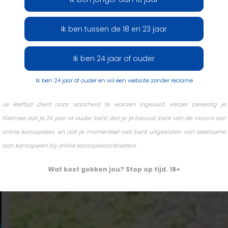
Ik ben tussen de 18 en 23 jaar
Ik ben 24 jaar of ouder
Jan
Ik ben 24 jaar of ouder en wil een website zonder reclame
ijpt
Je leeftijd dient naar waarheid te worden ingevuld. Verder bevestig je
hiermee dat je 24 jaar of ouder bent, dat je je bewust bent van de risico’s van
online kansspelen, en dat je momenteel niet bent uitgesloten van deelname
aan kansspelen bij online kansspelaanbieders.
PCL7
Wat kost gokken jou? Stop op tijd. 18+
#07:
MCOP-
bordjeswinnaar
Johan