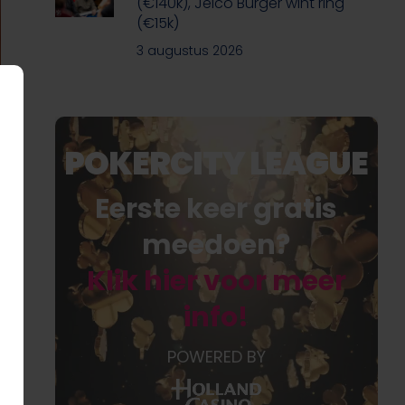
(€140k), Jelco Burger wint ring
(€15k)
3 augustus 2026
POKERCITY LEAGUE
Eerste keer gratis
meedoen?
Klik hier voor meer
info!
POWERED BY