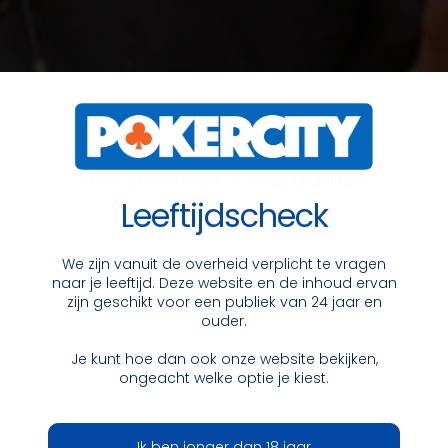
Leeftijdscheck
We zijn vanuit de overheid verplicht te vragen
naar je leeftijd. Deze website en de inhoud ervan
zijn geschikt voor een publiek van 24 jaar en
ouder.
Je kunt hoe dan ook onze website bekijken,
ongeacht welke optie je kiest.
Ik ben jonger dan 18 jaar