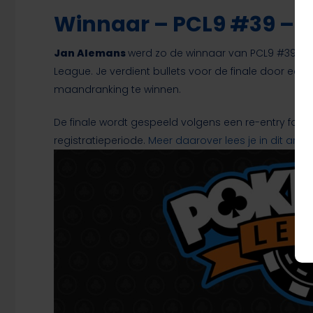
Winnaar – PCL9 #39 – 
Jan Alemans
werd zo de winnaar van PCL9 #39 en h
League. Je verdient bullets voor de finale door een 
maandranking te winnen.
De finale wordt gespeeld volgens een re-entry for
registratieperiode.
Meer daarover lees je in dit artikel