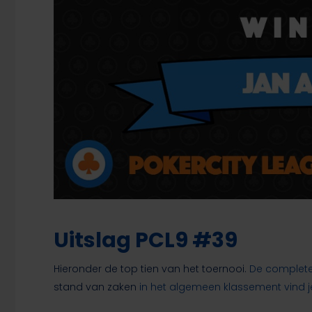
Uitslag PCL9 #39
Hieronder de top tien van het toernooi.
De complete l
stand van zaken
in het algemeen klassement vind je