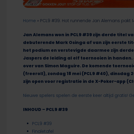
Home
»
PCL9 #39: Hot runnende Jan Alemans pakt 14e 
Jan Alemans won in PCL9 #39 zijn derde titel va
debuterende Mark Osinga af van zijn eerste ti
het podium en verstevigde daarmee zijn derde 
Jaspers de leiding al elf toernooien in handen
over van Simon Maguire. De komende toernooie
(freeroll), zondag 18 mei (PCL9 #40), dinsdag
zijn open voor registratie in de X-Poker-app (Cl
Nieuwe spelers spelen de eerste keer altijd gratis! G
INHOUD –
PCL9 #39
PCL9 #39
Finaletafel