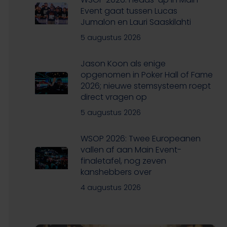
Event gaat tussen Lucas
Jumalon en Lauri Saaskilahti
5 augustus 2026
Jason Koon als enige
opgenomen in Poker Hall of Fame
2026; nieuwe stemsysteem roept
direct vragen op
5 augustus 2026
WSOP 2026: Twee Europeanen
vallen af aan Main Event-
finaletafel, nog zeven
kanshebbers over
4 augustus 2026