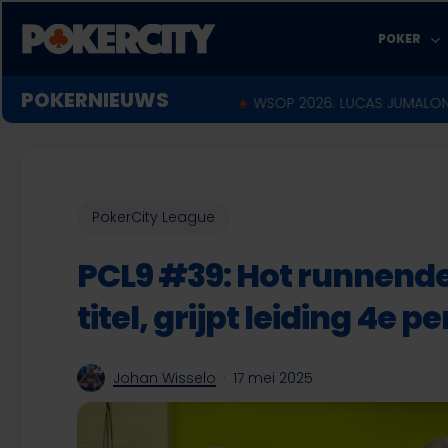
Skip
to
POKER
main
content
POKERNIEUWS
eerd in Main Event
♣︎
WSOP 2026: LUCAS JUMALON IS DE NIEUWE 
PokerCity League
PCL9 #39: Hot runnend
titel, grijpt leiding 4e p
Johan Wisselo
17 mei 2025