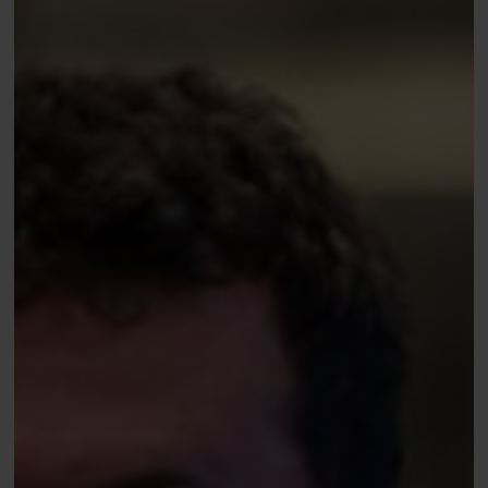
Event
Dag
2,
Teun
Mulder
&
Derk
van
Luijk
in
€25k
SHR