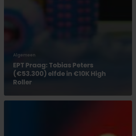
Algemeen
EPT Praag: Tobias Peters
(€53.300) elfde in €10K High
Roller
EPT
Praag:
Tobias
Peters
tweede