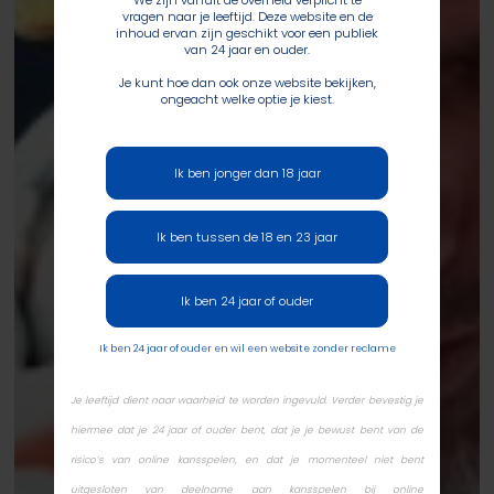
We zijn vanuit de overheid verplicht te
vragen naar je leeftijd. Deze website en de
inhoud ervan zijn geschikt voor een publiek
van 24 jaar en ouder.
Je kunt hoe dan ook onze website bekijken,
ongeacht welke optie je kiest.
Ik ben jonger dan 18 jaar
Ik ben tussen de 18 en 23 jaar
Ik ben 24 jaar of ouder
Ik ben 24 jaar of ouder en wil een website zonder reclame
Je leeftijd dient naar waarheid te worden ingevuld. Verder bevestig je
hiermee dat je 24 jaar of ouder bent, dat je je bewust bent van de
risico’s van online kansspelen, en dat je momenteel niet bent
uitgesloten van deelname aan kansspelen bij online