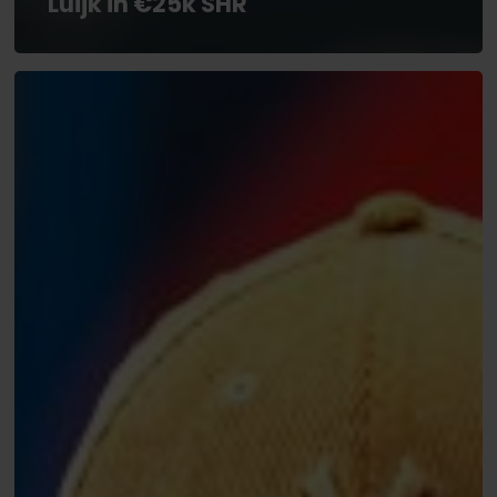
Luijk in €25k SHR
EPT
Praag:
Tobias
Peters
(€53.300)
elfde
in
€10K
High
Roller