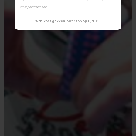
kansspelaanbieders.
Wat kost gokken jou? Stop op tijd. 18+