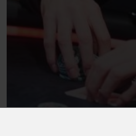
Algemeen
EPT Praag: MCOP-