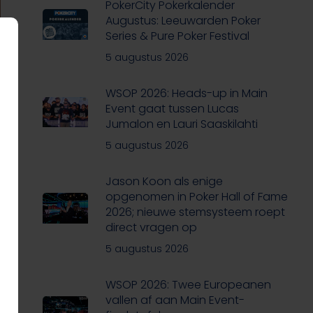
PokerCity Pokerkalender
Augustus: Leeuwarden Poker
Series & Pure Poker Festival
5 augustus 2026
WSOP 2026: Heads-up in Main
Event gaat tussen Lucas
Jumalon en Lauri Saaskilahti
5 augustus 2026
Jason Koon als enige
opgenomen in Poker Hall of Fame
2026; nieuwe stemsysteem roept
direct vragen op
5 augustus 2026
WSOP 2026: Twee Europeanen
vallen af aan Main Event-