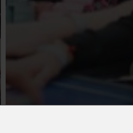
Algemeen
EPT Praag: