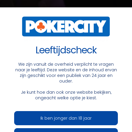
Leeftijdscheck
We zijn vanuit de overheid verplicht te vragen
naar je leeftijd. Deze website en de inhoud ervan
zijn geschikt voor een publiek van 24 jaar en
ouder.
Je kunt hoe dan ook onze website bekijken,
ongeacht welke optie je kiest.
Ik ben jonger dan 18 jaar