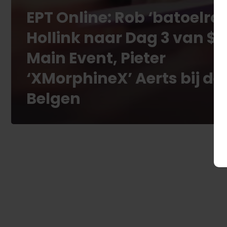
EPT Online: Rob ‘batoelro
Hollink naar Dag 3 van $
Main Event, Pieter
‘XMorphineX’ Aerts bij de
Belgen