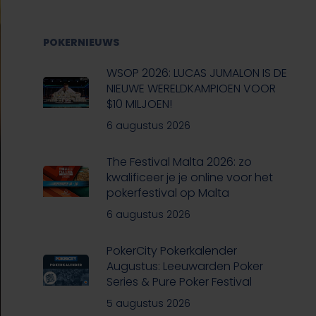
POKERNIEUWS
WSOP 2026: LUCAS JUMALON IS DE
NIEUWE WERELDKAMPIOEN VOOR
$10 MILJOEN!
6 augustus 2026
The Festival Malta 2026: zo
kwalificeer je je online voor het
pokerfestival op Malta
6 augustus 2026
PokerCity Pokerkalender
Augustus: Leeuwarden Poker
Series & Pure Poker Festival
5 augustus 2026