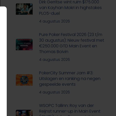
Dirk Gerritse wint ruim $175.000
van Kayhan Mokri in highstakes
PLO5-duel
4 augustus 2026
Pure Poker Festival 2026 (23 t/m
30 augustus): Nieuw festival met
€250.000 GTD Main Event en
Thomas Boivin
4 augustus 2026
PokerCity Summer Jam #3:
Uitslagen en ranking na negen
gespeelde events
4 augustus 2026
WSOPC Tallinn: Roy van der
Reijnst runner-up in Main Event