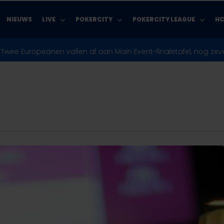
NIEUWS
LIVE
POKERCITY
POKERCITY LEAGUE
HC
allen af aan Main Event-finaletafel, nog zeven kanshebbers o