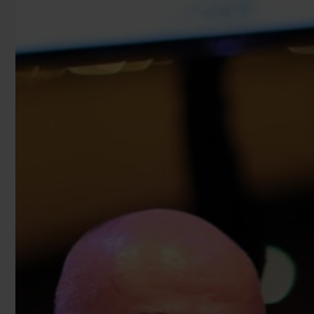
Dag
3
van
$5k
Main
Event,
Pieter
‘XMorphineX’
Aerts
Druk op ENTER om te zoeken of ESC te sluiten
bij
de
Belgen