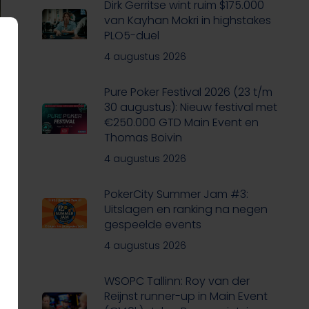
Dirk Gerritse wint ruim $175.000
van Kayhan Mokri in highstakes
PLO5-duel
4 augustus 2026
Pure Poker Festival 2026 (23 t/m
30 augustus): Nieuw festival met
€250.000 GTD Main Event en
Thomas Boivin
4 augustus 2026
PokerCity Summer Jam #3:
Uitslagen en ranking na negen
gespeelde events
4 augustus 2026
WSOPC Tallinn: Roy van der
Reijnst runner-up in Main Event