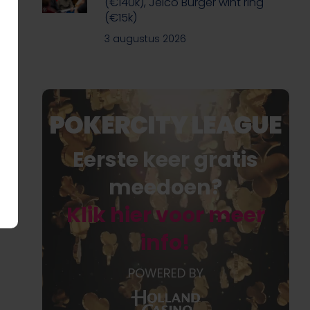
(€140k), Jelco Burger wint ring
(€15k)
3 augustus 2026
POKERCITY LEAGUE
Eerste keer gratis
meedoen?
Klik hier voor meer
info!
POWERED BY