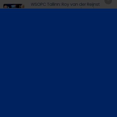
WSOPC Tallinn: Roy van der Reijnst
runner-up in Main Event (€140k), Jelco
Burger wint ring (€15k)
3 augustus 2026
POKERCITY LEAGUE
Eerste keer gratis meedoen?
Klik hier voor meer info!
POWERED BY