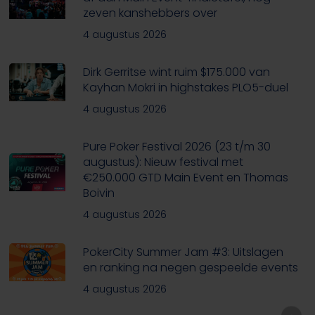
zeven kanshebbers over
4 augustus 2026
Dirk Gerritse wint ruim $175.000 van
Kayhan Mokri in highstakes PLO5-duel
4 augustus 2026
Pure Poker Festival 2026 (23 t/m 30
augustus): Nieuw festival met
€250.000 GTD Main Event en Thomas
Boivin
4 augustus 2026
PokerCity Summer Jam #3: Uitslagen
en ranking na negen gespeelde events
4 augustus 2026