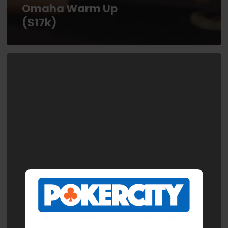
Omaha Warm Up
($17k)
WPTDS
Brussel:
Paul
van
Oort
voert
7
Nederlanders
aan
naar
Dag
2,
Salim