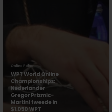
Online Poker
WPT World Online
Championships:
Nederlander
Gregor Prizmic-
Martini tweede in
$1.050 WPT