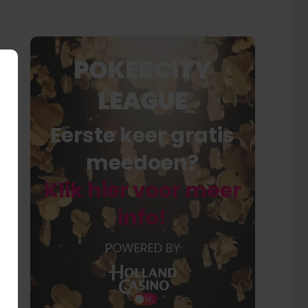
POKERCITY
LEAGUE
Eerste keer gratis
meedoen?
Klik hier voor meer
info!
POWERED BY