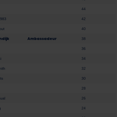
44
1983
42
out
40
ndijk
Ambassadeur
38
36
i
34
ith
32
ts
30
28
ual
26
g
24