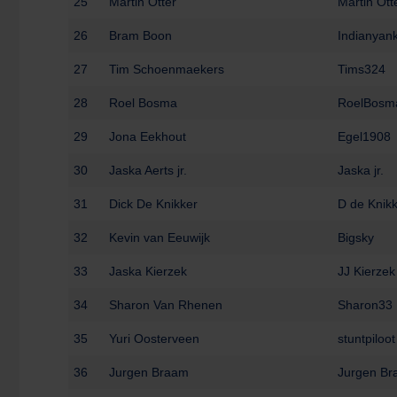
25
Martin Otter
Martin Ott
26
Bram Boon
Indianyan
27
Tim Schoenmaekers
Tims324
28
Roel Bosma
RoelBosm
29
Jona Eekhout
Egel1908
30
Jaska Aerts jr.
Jaska jr.
31
Dick De Knikker
D de Knik
32
Kevin van Eeuwijk
Bigsky
33
Jaska Kierzek
JJ Kierzek
34
Sharon Van Rhenen
Sharon33
35
Yuri Oosterveen
stuntpiloot
36
Jurgen Braam
Jurgen B