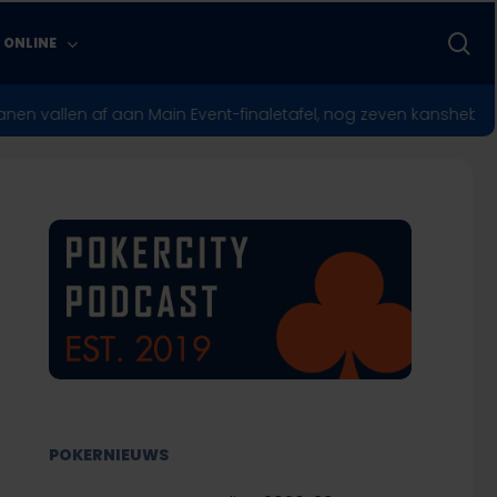
zo
 ONLINE
aan Main Event-finaletafel, nog zeven kanshebbers over
♣︎
Dir
POKERNIEUWS