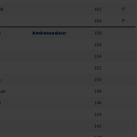
88
162
P
160
P
S
Ambassadeur
158
156
154
152
k
150
ijn
148
4
146
R
144
142