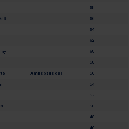
68
958
66
3
64
62
nny
60
58
rts
Ambassadeur
56
er
54
52
is
50
48
46