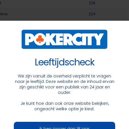
l
116
Rene
114
bs
112
110
243
108
106
Leeftijdscheck
0131
104
We zijn vanuit de overheid verplicht te vragen
102
naar je leeftijd. Deze website en de inhoud ervan
zijn geschikt voor een publiek van 24 jaar en
100
ouder.
7
98
Je kunt hoe dan ook onze website bekijken,
ongeacht welke optie je kiest.
chy
96
piet
94
Ik ben jonger dan 18 jaar