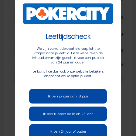
63
Miycer25
2
34
Zwaag
64
Albert de Vries
AlbertdeV
3
26
Jerrel
Leeftijdscheck
65
KobeBryant78
1
20
Meyerhoven
We zijn vanuit de overheid verplicht te
66
Didier Bollen
Sharki
1
16
vragen naar je leeftijd. Deze website en de
inhoud ervan zijn geschikt voor een publiek
van 24 jaar en ouder.
67
Patrick de Jong
Pjong
1
16
Je kunt hoe dan ook onze website bekijken,
ongeacht welke optie je kiest.
68
Vlugge Japie
Japiedevlug
1
2
Ik ben jonger dan 18 jaar
Op zoek naar een andere ranking uit
Seizoen 5
van de
PokerCity League
? Klik op een van
Ik ben tussen de 18 en 23 jaar
onderstaande links voor de juiste ranking.
TOTAAL RANKING
–
JUNI 2023
–
MEI 2023
–
Ik ben 24 jaar of ouder