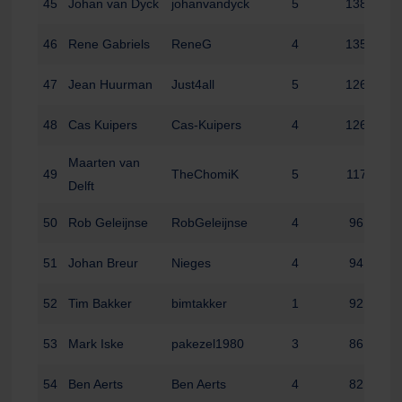
45
Johan van Dyck
johanvandyck
5
138
46
Rene Gabriels
ReneG
4
135
47
Jean Huurman
Just4all
5
126
48
Cas Kuipers
Cas-Kuipers
4
126
Maarten van
49
TheChomiK
5
117
Delft
50
Rob Geleijnse
RobGeleijnse
4
96
51
Johan Breur
Nieges
4
94
52
Tim Bakker
bimtakker
1
92
53
Mark Iske
pakezel1980
3
86
54
Ben Aerts
Ben Aerts
4
82