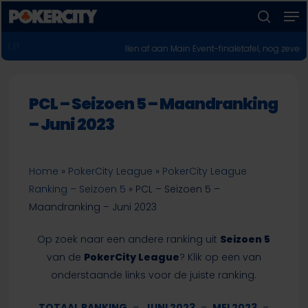
Men
Skip
to
zoeken
Menu
main
POKERNIEUWS
e Europeanen vallen af aan Main Event-finaletafel, nog zeven kanshebber
sluiten
content
PCL – Seizoen 5 – Maandranking
– Juni 2023
Home
»
PokerCity League
»
PokerCity League
Ranking – Seizoen 5
»
PCL – Seizoen 5 –
Maandranking – Juni 2023
Op zoek naar een andere ranking uit
Seizoen 5
van de
PokerCity League
? Klik op een van
onderstaande links voor de juiste ranking.
TOTAAL RANKING
–
JUNI 2023
–
MEI 2023
–