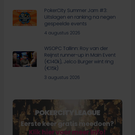
PokerCity Summer Jam #3:
Uitslagen en ranking na negen
gespeelde events
4 augustus 2026
WSOPC Tallinn: Roy van der
Reijnst runner-up in Main Event
(€140k), Jelco Burger wint ring
(€15k)
3 augustus 2026
POKERCITY LEAGUE
Eerste keer gratis meedoen?
Klik hier voor meer info!