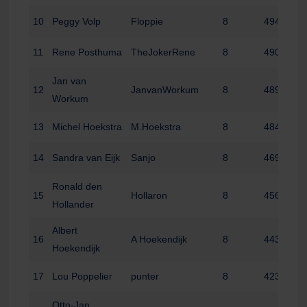
10
Peggy Volp
Floppie
8
494
11
Rene Posthuma
TheJokerRene
8
490
Jan van
12
JanvanWorkum
8
489
Workum
13
Michel Hoekstra
M.Hoekstra
8
484
14
Sandra van Eijk
Sanjo
8
469
Ronald den
15
Hollaron
8
456
Hollander
Albert
16
A Hoekendijk
8
443
Hoekendijk
17
Lou Poppelier
punter
8
423
Otto-Jan