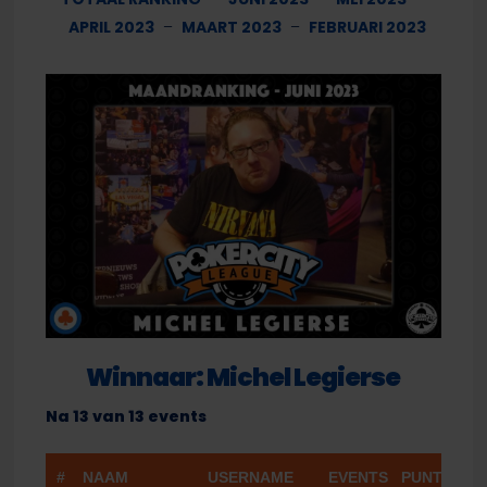
APRIL 2023
–
MAART 2023
–
FEBRUARI 2023
Winnaar: Michel Legierse
Na 13 van 13 events
#
NAAM
USERNAME
EVENTS
PUNTEN