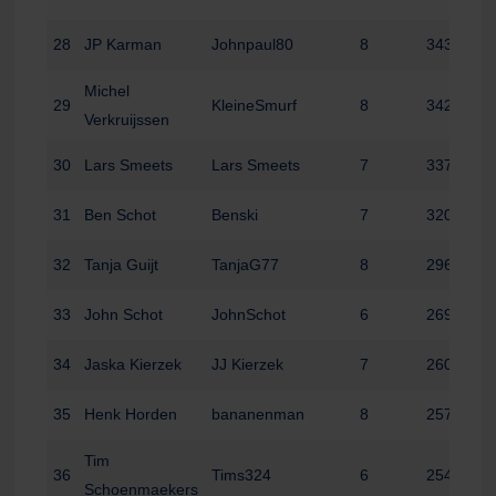
28
JP Karman
Johnpaul80
8
343
Michel
29
KleineSmurf
8
342
Verkruijssen
30
Lars Smeets
Lars Smeets
7
337
31
Ben Schot
Benski
7
320
32
Tanja Guijt
TanjaG77
8
296
33
John Schot
JohnSchot
6
269
34
Jaska Kierzek
JJ Kierzek
7
260
35
Henk Horden
bananenman
8
257
Tim
36
Tims324
6
254
Schoenmaekers