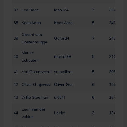
37
Leo Bode
lebo124
7
252
38
Kees Aerts
Kees Aerts
5
243
Gerard van
39
Gerard4
7
240
Oostenbrugge
Marcel
40
marcel99
8
210
Schouten
41
Yuri Oosterveen
stuntpiloot
5
208
42
Oliver Grajewski
Oliver Graj.
6
168
43
Willie Steeman
uic54!
6
154
Leon van der
44
Leeke
3
154
Velden