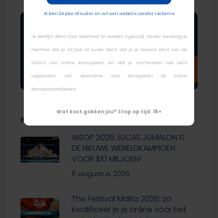
APRIL 2023
–
MAART 2023
–
FEBRUARI 2023
Ik ben 24 jaar of ouder en wil een website zonder reclame
Je leeftijd dient naar waarheid te worden ingevuld. Verder bevestig je
hiermee dat je 24 jaar of ouder bent, dat je je bewust bent van de
risico’s van online kansspelen, en dat je momenteel niet bent
uitgesloten van deelname aan kansspelen bij online
kansspelaanbieders.
Wat kost gokken jou? Stop op tijd. 18+
POKERNIEUWS
WSOP 2026: LUCAS JUMALON IS
DE NIEUWE WERELDKAMPIOEN
VOOR $10 MILJOEN!
6 augustus 2026
The Festival Malta 2026: zo
kwalificeer je je online voor het