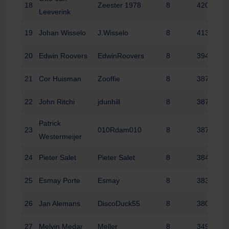
18
Zeester 1978
8
420
Leeverink
19
Johan Wisselo
J.Wisselo
8
413
20
Edwin Roovers
EdwinRoovers
8
394
21
Cor Huisman
Zooffie
8
387
22
John Ritchi
jdunhill
8
387
Patrick
23
010Rdam010
8
387
Westermeijer
24
Pieter Salet
Pieter Salet
8
384
25
Esmay Porte
Esmay
8
383
26
Jan Alemans
DiscoDuck55
8
380
27
Melvin Medar
Meller
8
349