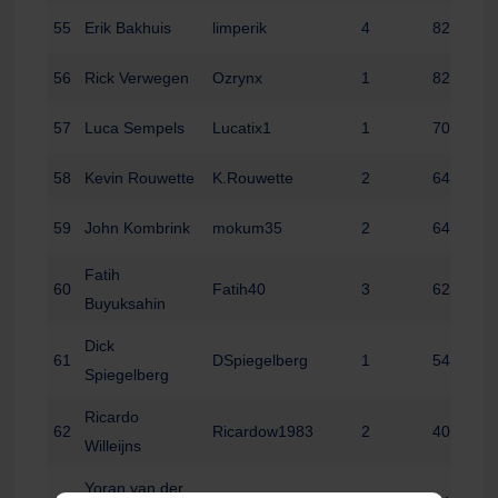
55
Erik Bakhuis
limperik
4
82
56
Rick Verwegen
Ozrynx
1
82
57
Luca Sempels
Lucatix1
1
70
58
Kevin Rouwette
K.Rouwette
2
64
59
John Kombrink
mokum35
2
64
Fatih
60
Fatih40
3
62
Buyuksahin
Dick
61
DSpiegelberg
1
54
Spiegelberg
Ricardo
62
Ricardow1983
2
40
Willeijns
Yoran van der