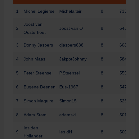
1
Michel Legierse
Michelaltair
8
733
Joost van
2
Joost van O
8
645
Oosterhout
3
Donny Jaspers
djaspers888
8
608
4
John Maas
JakpotJohnny
8
584
5
Peter Steensel
P.Steensel
8
559
6
Eugene Deenen
Eus-1967
8
547
7
Simon Maguire
Simon15
8
526
8
Adam Stam
adamski
8
501
Ies den
9
Ies dH
8
500
Hollander