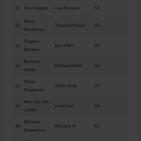
10
Cas Kuipers
Cas-Kuipers
64
Rene
11
TheJokerRene
62
Posthuma
Eugene
12
Eus-1967
60
Deenen
Barbara
13
BarbaraSmith
58
Smith
Oliver
14
Oliver Graj.
56
Grajewski
Alex Van der
15
pokerfool
54
Linden
Richard
16
Richard. K
52
Kosterman