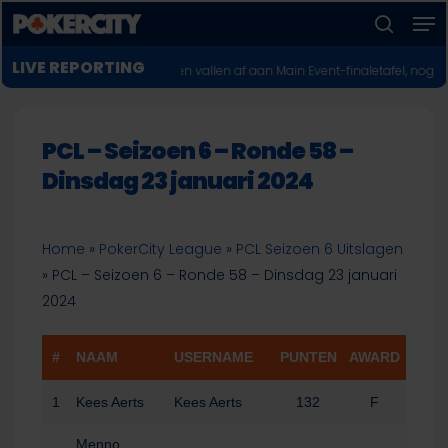
Men
Skip
to
zoeken
Menu
main
LIVE REPORTING
POKERNIEUWS
26: Twee Europeanen vallen af aan Main Event-finaletafel, nog zeven kan
sluiten
content
PCL – Seizoen 6 – Ronde 58 –
Dinsdag 23 januari 2024
Home
»
PokerCity League
»
PCL Seizoen 6 Uitslagen
»
PCL – Seizoen 6 – Ronde 58 – Dinsdag 23 januari
2024
#
NAAM
USERNAME
PUNTEN
AWARD
1
Kees Aerts
Kees Aerts
132
F
Menno