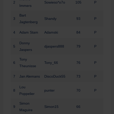
2
Sowieso*o7o
105
P
Immers
Bart
3
Shandy
93
P
Jagtenberg
4
Adam Stam
Adamski
84
P
Donny
5
djaspers888
79
P
Jaspers
Tony
6
Tony_66
76
P
Theunisse
7
Jan Alemans
DiscoDuck55
73
P
Lou
8
punter
70
P
Poppelier
Simon
9
Simon15
66
Maguire