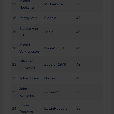
Michel
17
M.Hoekstra
50
Hoekstra
18
Peggy Volp
Floppie
48
Sandra van
19
Sanjo
46
Eijk
Michel
20
KleineSmurf
44
Verkruijssen
Otto-Jan
21
Zeester 1978
42
Leeverink
22
Johan Breur
Nieges
40
John
23
mokum35
38
Kombrink
Edwin
24
EdwinRoovers
36
Roovers