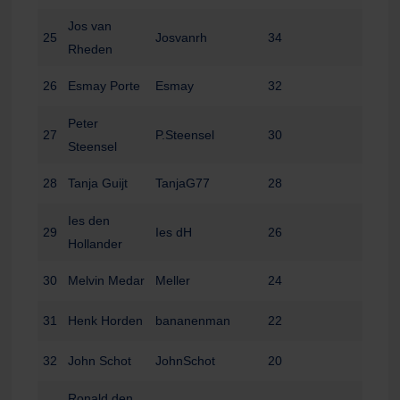
Jos van
25
Josvanrh
34
Rheden
26
Esmay Porte
Esmay
32
Peter
27
P.Steensel
30
Steensel
28
Tanja Guijt
TanjaG77
28
Ies den
29
Ies dH
26
Hollander
30
Melvin Medar
Meller
24
31
Henk Horden
bananenman
22
32
John Schot
JohnSchot
20
Ronald den