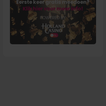
Eerste keer gratis meedoen?
Klik hier voor meer info!
POWERED BY