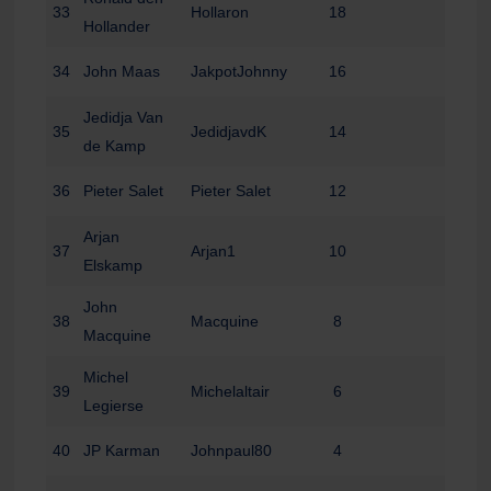
33
Hollaron
18
Hollander
34
John Maas
JakpotJohnny
16
Jedidja Van
35
JedidjavdK
14
de Kamp
36
Pieter Salet
Pieter Salet
12
Arjan
37
Arjan1
10
Elskamp
John
38
Macquine
8
Macquine
Michel
39
Michelaltair
6
Legierse
40
JP Karman
Johnpaul80
4