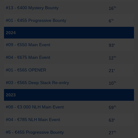
#13 - €400 Mystery Bounty
9
16
Th
#01 - €455 Progressive Bounty
15
6
Th
2024
#09 - €550 Main Event
93
e
#04 - €675 Main Event
17
12
Th
#01 - €565 OPENER
10
21
e
#03 - €565 Deep Stack Re-entry
11
10
Th
2023
#08 - €3.000 NLH Main Event
12
59
Th
#04 - €785 NLH Main Event
6
63
e
#5 - €455 Progressive Bounty
7
27
Th