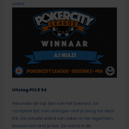
artikel.
Uitslag PCL5 04
Hieronder de top tien van het toernooi.
De
complete lijst met uitslagen vind je terug via deze
link
. De actuele stand van zaken in
het algemeen
klassement
vind je hier. De stand in de