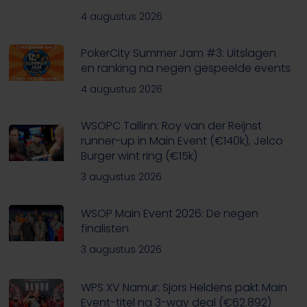
4 augustus 2026
PokerCity Summer Jam #3: Uitslagen
en ranking na negen gespeelde events
4 augustus 2026
WSOPC Tallinn: Roy van der Reijnst
runner-up in Main Event (€140k), Jelco
Burger wint ring (€15k)
3 augustus 2026
WSOP Main Event 2026: De negen
finalisten
3 augustus 2026
WPS XV Namur: Sjors Heldens pakt Main
Event-titel na 3-way deal (€62.892)