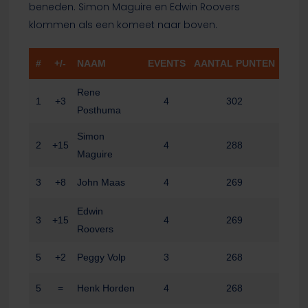
beneden. Simon Maguire en Edwin Roovers
klommen als een komeet naar boven.
#
+/-
NAAM
EVENTS
AANTAL PUNTEN
Rene
1
+3
4
302
Posthuma
Simon
2
+15
4
288
Maguire
3
+8
John Maas
4
269
Edwin
3
+15
4
269
Roovers
5
+2
Peggy Volp
3
268
5
=
Henk Horden
4
268