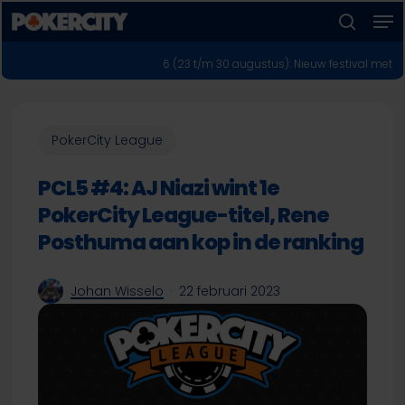
Men
Skip
to
zoeken
Menu
main
POKERNIEUWS
Poker Festival 2026 (23 t/m 30 augustus): Nieuw festival met €250.000 GT
sluiten
content
PokerCity League
PCL5 #4: AJ Niazi wint 1e
PokerCity League-titel, Rene
Posthuma aan kop in de ranking
Johan Wisselo
22 februari 2023