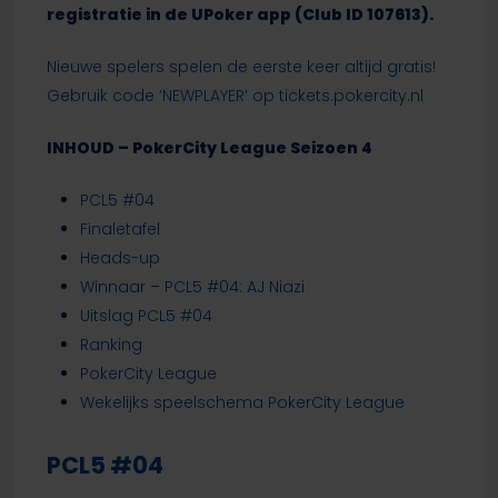
registratie in de UPoker app (Club ID 107613).
Nieuwe spelers spelen de eerste keer altijd gratis!
Gebruik code ‘
NEWPLAYER
‘ op tickets.pokercity.nl
INHOUD – PokerCity League Seizoen 4
PCL5 #04
Finaletafel
Heads-up
Winnaar – PCL5 #04: AJ Niazi
Uitslag PCL5 #04
Ranking
PokerCity League
Wekelijks speelschema PokerCity League
PCL5 #04