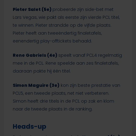
Pieter Salet (5e)
probeerde zijn side-bet met
Lars Vegas, wie pakt als eerste zijn vierde PCL titel,
te winnen. Pieter strandde op de vijfde plaats.
Pieter heeft aan tweeëndertig finaletafels,
eenendertig play-offtickets behaald.
Rene Gabriels (4e)
speelt vanaf PCL4 regelmatig
mee in de PCL. Rene speelde aan zes finaletafels,
daaraan pakte hij één titel.
Simon Maguire (3e)
kon zijn beste prestatie van
PCL5, een tweede plaats, net niet verbeteren.
Simon heeft drie titels in de PCL op zak en klom
naar de tweede plaats in de ranking.
Heads-up