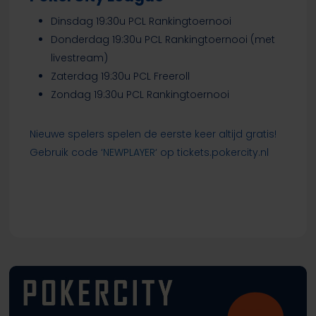
Dinsdag 19:30u PCL Rankingtoernooi
Donderdag 19:30u PCL Rankingtoernooi (met
livestream)
Zaterdag 19:30u PCL Freeroll
Zondag 19:30u PCL Rankingtoernooi
Nieuwe spelers spelen de eerste keer altijd gratis!
Gebruik code ‘
NEWPLAYER
‘ op tickets.pokercity.nl