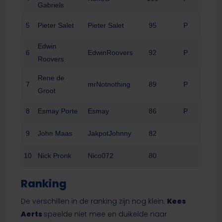
Gabriels
5
Pieter Salet
Pieter Salet
95
P
Edwin
6
EdwinRoovers
92
P
Roovers
Rene de
7
mrNotnothing
89
P
Groot
8
Esmay Porte
Esmay
86
P
9
John Maas
JakpotJohnny
82
10
Nick Pronk
Nico072
80
Ranking
De verschillen in de ranking zijn nog klein.
Kees
Aerts
speelde niet mee en duikelde naar