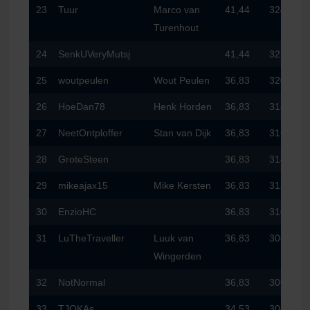
23
Tuur
Marco van
41,44
324
Turenhout
24
SenkUVeryMutsj
41,44
322
25
woutpeulen
Wout Peulen
36,83
320
26
HoeDan78
Henk Horden
36,83
318
27
NeetOntploffer
Stan van Dijk
36,83
316
28
GroteSteen
36,83
314
29
mikeajax15
Mike Kersten
36,83
312
30
EnzioHC
36,83
310
31
LuTheTraveller
Luuk van
36,83
308
Wingerden
32
NotNormal
36,83
306
33
TJQKAs
34,53
304