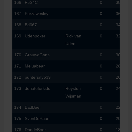
166
F5S4C
0
38
167
Forzawesley
0
36
168
Ed667
0
34
169
Udenpoker
Rick van
0
32
Uden
170
GrauweGans
0
30
171
Meluabear
0
28
172
puntersilly639
0
26
173
donateforkids
Royston
0
24
Wijsman
174
BadBeer
0
22
175
SvenDeHaan
0
20
176
DondeBoer
0
18