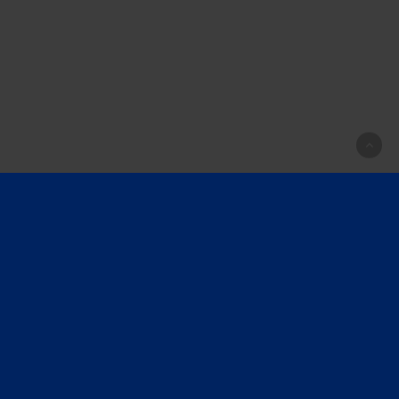
POKER NIEUWS
Algemeen
Holland Casino
Online Poker
Circus Casino Resort Namur