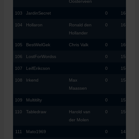
Oosterveen
103
JardinSecret
0
164
104
Hollaron
Ronald den
0
162
Hollander
105
BestWelGek
Chris Valk
0
160
106
LostForWordss
0
158
107
LeifErikcson
0
156
108
Irkend
Max
0
154
Maassen
109
Multitilty
0
152
110
Tabledraw
Harold van
0
150
der Molen
111
Mato1969
0
148