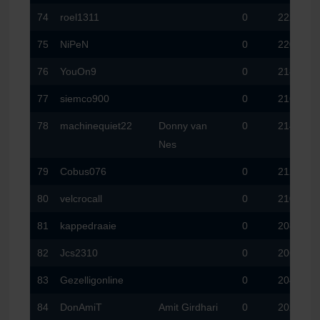
74
roel1311
0
222
75
NiPeN
0
220
76
YouOn9
0
218
77
siemco900
0
216
78
machinequiet22
Donny van
0
214
Nes
79
Cobus076
0
212
80
velcrocall
0
210
81
kappedraaie
0
208
82
Jcs2310
0
206
83
Gezelligonline
0
204
84
DonAmiT
Amit Girdhari
0
202