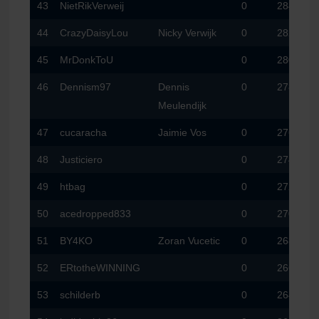
43
NietRikVerweij
0
284
44
CrazyDaisyLou
Nicky Verwijk
0
282
45
MrDonkToU
0
280
46
Dennism97
Dennis
0
278
Meulendijk
47
cucaracha
Jaimie Vos
0
276
48
Justiciero
0
274
49
htbag
0
272
50
acedropped833
0
270
51
BY4KO
Zoran Vucetic
0
268
52
ERtotheWINNING
0
266
53
schilderb
0
264