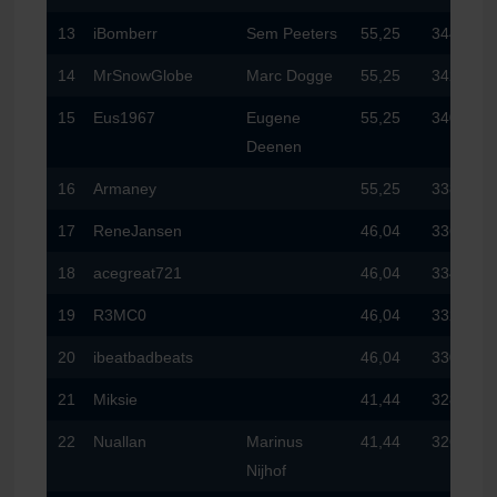
13
iBomberr
Sem Peeters
55,25
344
14
MrSnowGlobe
Marc Dogge
55,25
342
15
Eus1967
Eugene
55,25
340
Deenen
16
Armaney
55,25
338
17
ReneJansen
46,04
336
18
acegreat721
46,04
334
19
R3MC0
46,04
332
20
ibeatbadbeats
46,04
330
21
Miksie
41,44
328
22
Nuallan
Marinus
41,44
326
Nijhof