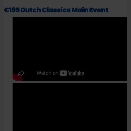
€195 Dutch Classics Main Event