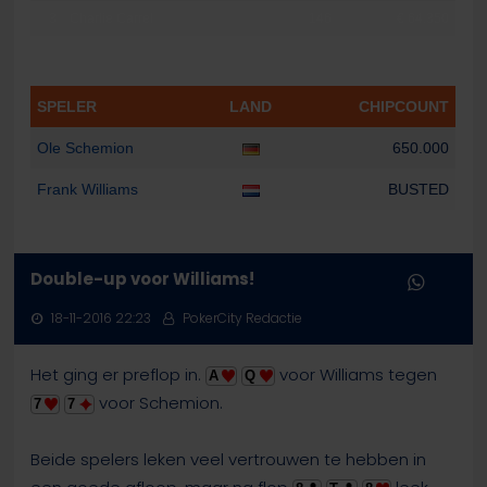
3
Charlie Carrel
146
€ 64.350
SPELER
LAND
CHIPCOUNT
Ole Schemion
650.000
Frank Williams
BUSTED
Double-up voor Williams!
18-11-2016 22:23
PokerCity Redactie
Het ging er preflop in.
voor Williams tegen
A
Q
voor Schemion.
7
7
Beide spelers leken veel vertrouwen te hebben in