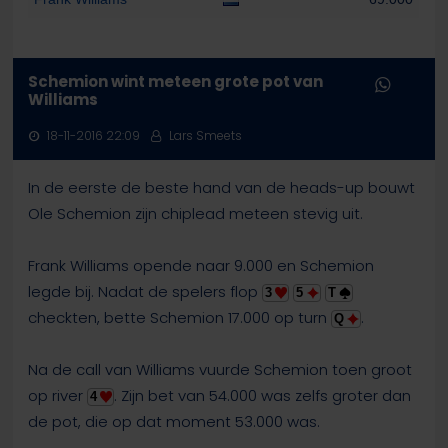
Schemion wint meteen grote pot van
Williams
18-11-2016 22:09
Lars Smeets
In de eerste de beste hand van de heads-up bouwt
Ole Schemion zijn chiplead meteen stevig uit.
Frank Williams opende naar 9.000 en Schemion
legde bij. Nadat de spelers flop
3
5
T
checkten, bette Schemion 17.000 op turn
.
Q
Na de call van Williams vuurde Schemion toen groot
op river
. Zijn bet van 54.000 was zelfs groter dan
4
de pot, die op dat moment 53.000 was.