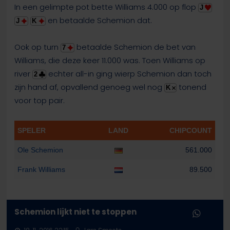
In een gelimpte pot bette Williams 4.000 op flop
J
en betaalde Schemion dat.
J
K
Ook op turn
betaalde Schemion de bet van
7
Williams, die deze keer 11.000 was. Toen Williams op
river
echter all-in ging wierp Schemion dan toch
2
zijn hand af, opvallend genoeg wel nog
tonend
K
voor top pair.
SPELER
LAND
CHIPCOUNT
Ole Schemion
561.000
Frank Williams
89.500
Schemion lijkt niet te stoppen