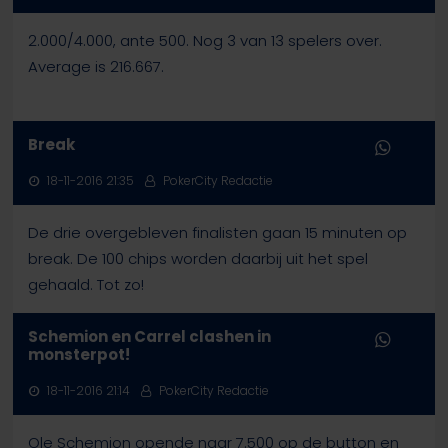
2.000/4.000, ante 500. Nog 3 van 13 spelers over.
Average is 216.667.
Break
18-11-2016 21:35
PokerCity Redactie
De drie overgebleven finalisten gaan 15 minuten op
break. De 100 chips worden daarbij uit het spel
gehaald. Tot zo!
Schemion en Carrel clashen in
monsterpot!
18-11-2016 21:14
PokerCity Redactie
Ole Schemion opende naar 7.500 op de button en