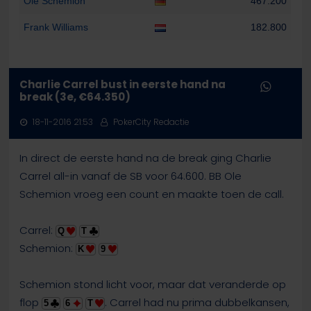
Ole Schemion
467.200
Frank Williams
182.800
Charlie Carrel bust in eerste hand na
break (3e, €64.350)
18-11-2016 21:53
PokerCity Redactie
In direct de eerste hand na de break ging Charlie
Carrel all-in vanaf de SB voor 64.600. BB Ole
Schemion vroeg een count en maakte toen de call.
Carrel:
Q
T
Schemion:
K
9
Schemion stond licht voor, maar dat veranderde op
flop
. Carrel had nu prima dubbelkansen,
5
6
T