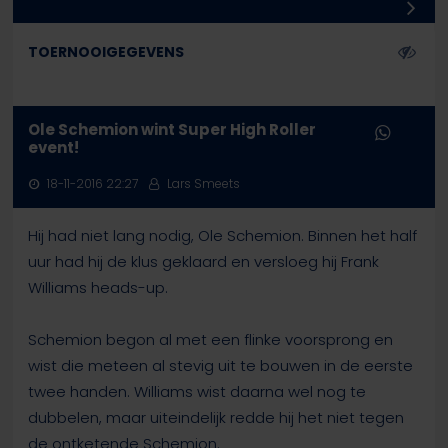
TOERNOOIGEGEVENS
Ole Schemion wint Super High Roller
event!
18-11-2016 22:27
Lars Smeets
Hij had niet lang nodig, Ole Schemion. Binnen het half
uur had hij de klus geklaard en versloeg hij Frank
Williams heads-up.
Schemion begon al met een flinke voorsprong en
wist die meteen al stevig uit te bouwen in de eerste
twee handen. Williams wist daarna wel nog te
dubbelen, maar uiteindelijk redde hij het niet tegen
de ontketende Schemion.