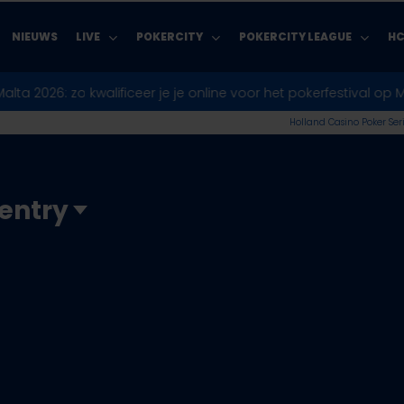
NIEUWS
LIVE
POKERCITY
POKERCITY LEAGUE
HC
6: zo kwalificeer je je online voor het pokerfestival op Malta
♣︎
P
Holland Casino Poker Ser
entry