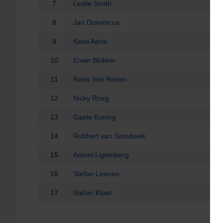
7
Leslie Smith
8
Jan Dominicus
9
Kees Aerts
10
Erwin Blokker
11
Rene Von Reden
12
Nicky Roeg
13
Gaele Koning
14
Robbert van Sonsbeek
15
Antoni Ligtenberg
16
Stefan Leenen
17
Stefan Kloet