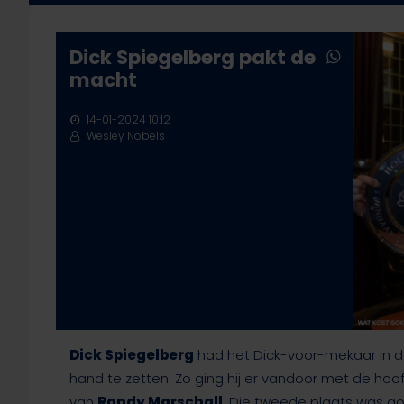
Dick Spiegelberg pakt de
macht
14-01-2024 10:12
Wesley Nobels
Druk op ENTER om te zoeken of ESC te sluiten
Dick Spiegelberg
had het Dick-voor-mekaar in de 
hand te zetten. Zo ging hij er vandoor met de hoo
van
Randy Marschall
. Die tweede plaats was g