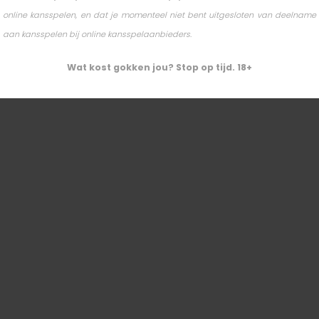
online kansspelen, en dat je momenteel niet bent uitgesloten van deelname
aan kansspelen bij online kansspelaanbieders.
Wat kost gokken jou? Stop op tijd. 18+