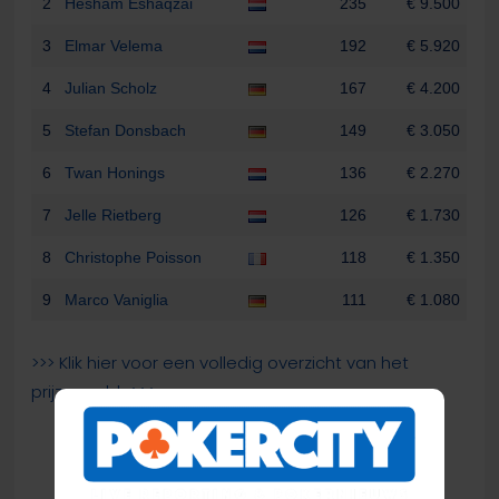
2
Hesham Eshaqzai
235
€ 9.500
3
Elmar Velema
192
€ 5.920
4
Julian Scholz
167
€ 4.200
5
Stefan Donsbach
149
€ 3.050
6
Twan Honings
136
€ 2.270
7
Jelle Rietberg
126
€ 1.730
8
Christophe Poisson
118
€ 1.350
9
Marco Vaniglia
111
€ 1.080
>>> Klik hier voor een volledig overzicht van het
prijzengeld. <<<