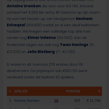
Antoine Vranken
die won voor €11.740. Antoine
schreef het €250 Re-entry #1 toernooi op zijn naam.
Hij won het heads-up van landgenoot
Hesham
Eshaqzai
(€9.500) nadat ze al een deal beklonken
hadden. We kregen een volledige top drie met
verder nog
Elmar Velema
(€5.920). Aan de
finaletafel zagen we ook nog
Twan Honings
(6
,
e
€2.270) en
Jelle Rietberg
(7
, €1.730).
e
Er waren in dit toernooi 276 entries door 191
deelnemers. De prijzenpot van €60.720 werd
verdeeld onder de laatste 42 spelers.
#
SPELER
PUNTEN
€
1
Antoine Vranken
333
€ 11.740