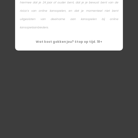
hiermee dat je 24 jaar of ouder bent, dat je je bewust bent van de
risico’s van online kansspelen, en dat je momenteel niet bent
uitgesloten van deelname aan kansspelen bij online
kansspelaanbieders.
Wat kost gokken jou? Stop op tijd. 18+