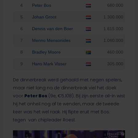
4
Peter Bos
680.000
5
Johan Groot
1.300.000
6
Dennis van den Boer
1.615.000
7
Menno Mensonides
1.060.000
8
Bradley Moore
460.000
9
Hans Mark Visser
305.000
De dinnerbreak werd gehaald met negen spelers,
maar niet lang na de dinnerbreak viel het doek
voor
Peter Bos
(9e, €5.108). Bij zijn eerste all-in wist
hij het onheil nog af te wenden, maar de tweede
keer was het wel raak. Hij flipte eruit met Bos:
tegen
van chipleader Roest.