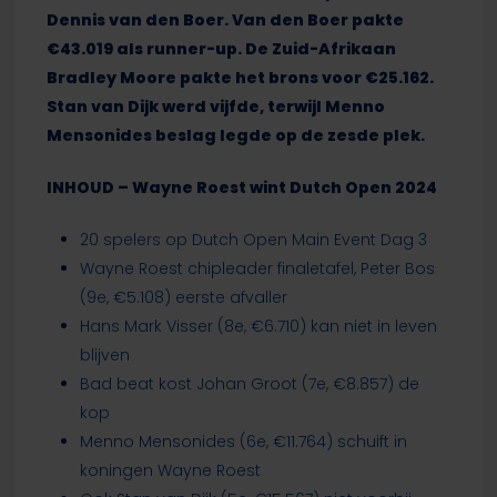
Dennis van den Boer. Van den Boer pakte
€43.019 als runner-up. De Zuid-Afrikaan
Bradley Moore pakte het brons voor €25.162.
Stan van Dijk werd vijfde, terwijl Menno
Mensonides beslag legde op de zesde plek.
INHOUD – Wayne Roest wint Dutch Open 2024
20 spelers op Dutch Open Main Event Dag 3
Wayne Roest chipleader finaletafel, Peter Bos
(9e, €5.108) eerste afvaller
Hans Mark Visser (8e, €6.710) kan niet in leven
blijven
Bad beat kost Johan Groot (7e, €8.857) de
kop
Menno Mensonides (6e, €11.764) schuift in
koningen Wayne Roest