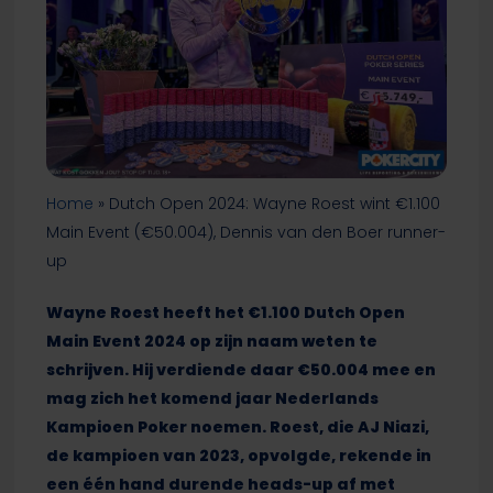
Home
»
Dutch Open 2024: Wayne Roest wint €1.100
Main Event (€50.004), Dennis van den Boer runner-
up
Wayne Roest heeft het €1.100 Dutch Open
Main Event 2024 op zijn naam weten te
schrijven. Hij verdiende daar €50.004 mee en
mag zich het komend jaar Nederlands
Kampioen Poker noemen. Roest, die AJ Niazi,
de kampioen van 2023, opvolgde, rekende in
een één hand durende heads-up af met