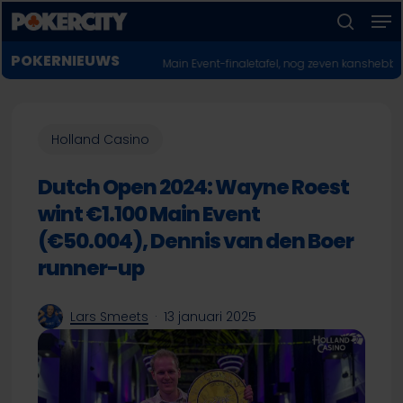
Men
Skip
to
zoeken
Menu
main
POKERNIEUWS
aan Main Event-finaletafel, nog zeven kanshebbers over
♣︎
Dirk Gerritse w
sluiten
content
Holland Casino
Dutch Open 2024: Wayne Roest
wint €1.100 Main Event
(€50.004), Dennis van den Boer
runner-up
Lars Smeets
13 januari 2025