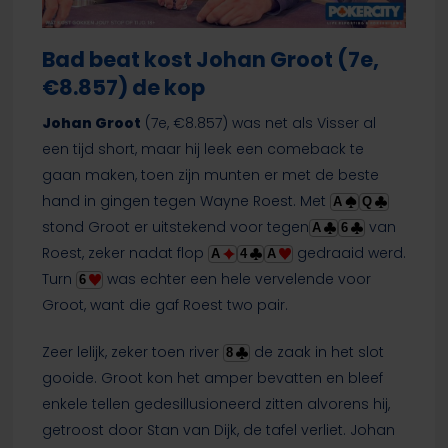
Bad beat kost Johan Groot (7e,
€8.857) de kop
Johan Groot
(7e, €8.857) was net als Visser al
een tijd short, maar hij leek een comeback te
gaan maken, toen zijn munten er met de beste
hand in gingen tegen Wayne Roest. Met
A
Q
stond Groot er uitstekend voor tegen
van
A
6
Roest, zeker nadat flop
gedraaid werd.
A
4
A
Turn
was echter een hele vervelende voor
6
Groot, want die gaf Roest two pair.
Zeer lelijk, zeker toen river
de zaak in het slot
8
gooide. Groot kon het amper bevatten en bleef
enkele tellen gedesillusioneerd zitten alvorens hij,
getroost door Stan van Dijk, de tafel verliet. Johan