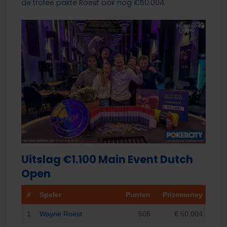
de trofee pakte Roest ook nog €50.004.
Uitslag €1.100 Main Event Dutch
Open
#
Speler
Punten
Prizemoney
1
Wayne Roest
505
€ 50.004