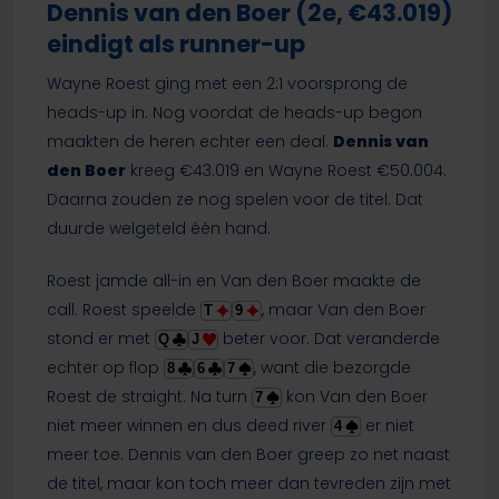
Dennis van den Boer (2e, €43.019)
eindigt als runner-up
Wayne Roest ging met een 2:1 voorsprong de
heads-up in. Nog voordat de heads-up begon
maakten de heren echter een deal.
Dennis van
den Boer
kreeg €43.019 en Wayne Roest €50.004.
Daarna zouden ze nog spelen voor de titel. Dat
duurde welgeteld één hand.
Roest jamde all-in en Van den Boer maakte de
call. Roest speelde
, maar Van den Boer
T
9
stond er met
beter voor. Dat veranderde
Q
J
echter op flop
, want die bezorgde
8
6
7
Roest de straight. Na turn
kon Van den Boer
7
niet meer winnen en dus deed river
er niet
4
meer toe. Dennis van den Boer greep zo net naast
de titel, maar kon toch meer dan tevreden zijn met