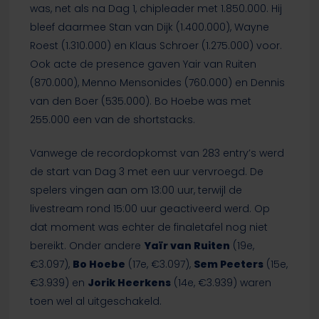
was, net als na Dag 1, chipleader met 1.850.000. Hij
bleef daarmee Stan van Dijk (1.400.000), Wayne
Roest (1.310.000) en Klaus Schroer (1.275.000) voor.
Ook acte de presence gaven Yair van Ruiten
(870.000), Menno Mensonides (760.000) en Dennis
van den Boer (535.000). Bo Hoebe was met
255.000 een van de shortstacks.
Vanwege de recordopkomst van 283 entry’s werd
de start van Dag 3 met een uur vervroegd. De
spelers vingen aan om 13:00 uur, terwijl de
livestream rond 15:00 uur geactiveerd werd. Op
dat moment was echter de finaletafel nog niet
bereikt. Onder andere
Yaïr van Ruiten
(19e,
€3.097),
Bo Hoebe
(17e, €3.097),
Sem Peeters
(15e,
€3.939) en
Jorik Heerkens
(14e, €3.939) waren
toen wel al uitgeschakeld.