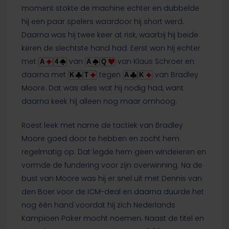
moment stokte de machine echter en dubbelde
hij een paar spelers waardoor hij short werd.
Daarna was hij twee keer at risk, waarbij hij beide
keren de slechtste hand had. Eerst won hij echter
met
van
van Klaus Schroer en
A
4
A
Q
daarna met
tegen
van Bradley
K
T
A
K
Moore. Dat was alles wat hij nodig had, want
daarna keek hij alleen nog maar omhoog.
Roest leek met name de tactiek van Bradley
Moore goed door te hebben en zocht hem
regelmatig op. Dat legde hem geen windeieren en
vormde de fundering voor zijn overwinning. Na de
bust van Moore was hij er snel uit met Dennis van
den Boer voor de ICM-deal en daarna duurde het
nog één hand voordat hij zich Nederlands
Kampioen Poker mocht noemen. Naast de titel en