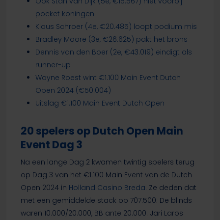
Ook Stan van Dijk (5e, €15.567) niet voorbij
pocket koningen
Klaus Schroer (4e, €20.485) loopt podium mis
Bradley Moore (3e, €26.625) pakt het brons
Dennis van den Boer (2e, €43.019) eindigt als
runner-up
Wayne Roest wint €1.100 Main Event Dutch
Open 2024 (€50.004)
Uitslag €1.100 Main Event Dutch Open
20 spelers op Dutch Open Main
Event Dag 3
Na een lange Dag 2 kwamen twintig spelers terug
op Dag 3 van het €1.100 Main Event van de Dutch
Open 2024 in
Holland Casino Breda
. Ze deden dat
met een gemiddelde stack op 707.500. De blinds
waren 10.000/20.000, BB ante 20.000. Jari Laros