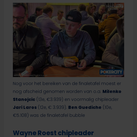
Nog voor het bereiken van de finaletafel moest er
nog afscheid genomen worden van o.a.
Milenko
Stanojcic
(13e, €3.939) en voormalig chipleader
Jari Laros
(12e, € 3.939).
Ben Guediche
(10e,
€5.108) was de finaletafel bubble
Wayne Roest chipleader