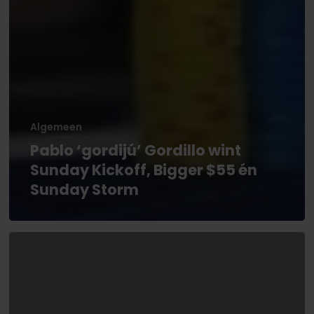
Algemeen
Pablo ‘gordijú’ Gordillo wint
Sunday Kickoff, Bigger $55 én
Sunday Storm
WSOP
Main
Event
nu
te