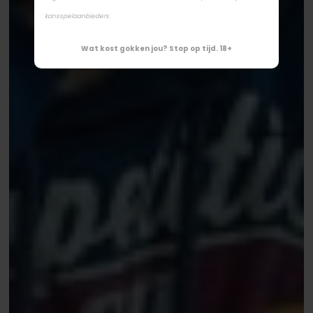
kansspelaanbieders.
Wat kost gokken jou? Stop op tijd. 18+