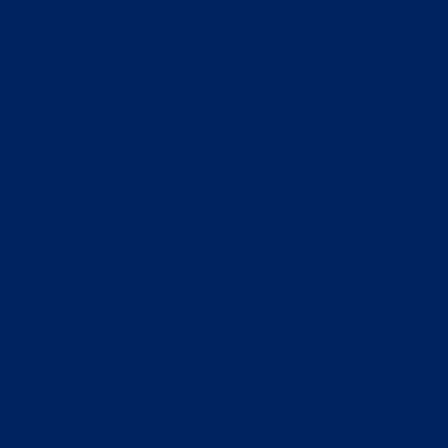
8-
Game