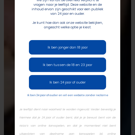
We zijn vanuit de overheid verplicht te
vragen naar je leeftijd. Deze website en de
inhoud ervan zijn geschikt voor een publiek
van 24 jaar en ouder.
Je kunt hoe dan ook onze website bekijken,
ongeacht welke optie je kiest.
Ik ben jonger dan 18 jaar
Ik ben tussen de 18 en 23 jaar
Ik ben 24 jaar of ouder
Ik ben 24 jaar of ouder en wil een website zonder reclame
Je leeftijd dient naar waarheid te worden ingevuld. Verder bevestig je
hiermee dat je 24 jaar of ouder bent, dat je je bewust bent van de
risico’s van online kansspelen, en dat je momenteel niet bent
uitgesloten van deelname aan kansspelen bij online