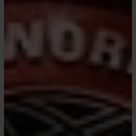
Warm-
Up
voor
$195K!