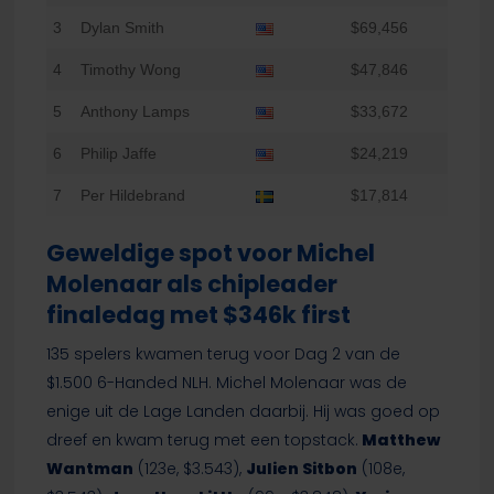
3
Dylan Smith
$69,456
4
Timothy Wong
$47,846
5
Anthony Lamps
$33,672
6
Philip Jaffe
$24,219
7
Per Hildebrand
$17,814
Geweldige spot voor Michel
Molenaar als chipleader
finaledag met $346k first
135 spelers kwamen terug voor Dag 2 van de
$1.500 6-Handed NLH. Michel Molenaar was de
enige uit de Lage Landen daarbij. Hij was goed op
dreef en kwam terug met een topstack.
Matthew
Wantman
(123e, $3.543),
Julien Sitbon
(108e,