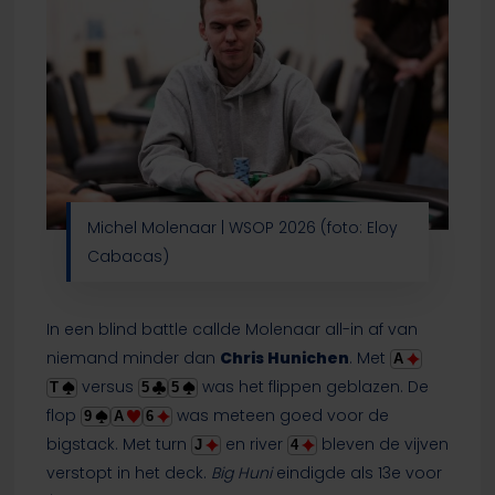
Michel Molenaar | WSOP 2026 (foto: Eloy
Cabacas)
In een blind battle callde Molenaar all-in af van
niemand minder dan
Chris Hunichen
. Met
A
versus
was het flippen geblazen. De
T
5
5
flop
was meteen goed voor de
9
A
6
bigstack. Met turn
en river
bleven de vijven
J
4
verstopt in het deck.
Big Huni
eindigde als 13e voor