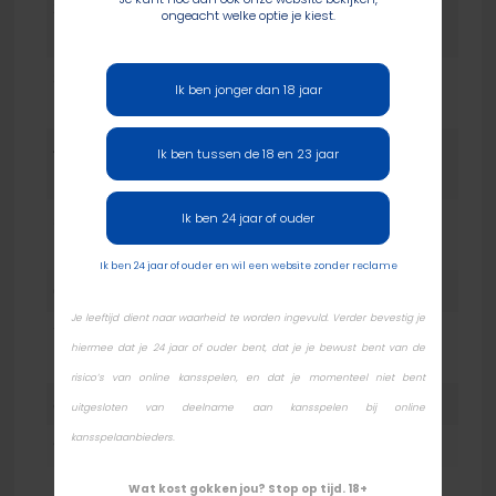
2
Justin
11,135,000
111
ongeacht welke optie je kiest.
Arnwine
3
Harlan
5,230,000
52
Ik ben jonger dan 18 jaar
Karnofsky
4
Honghao
3,960,000
40
Ik ben tussen de 18 en 23 jaar
Zhang
Ik ben 24 jaar of ouder
5
Julien
3,300,000
33
Duveau
Ik ben 24 jaar of ouder en wil een website zonder reclame
6
David Rees
3,185,000
32
Je leeftijd dient naar waarheid te worden ingevuld. Verder bevestig je
7
Rania
2,950,000
30
hiermee dat je 24 jaar of ouder bent, dat je je bewust bent van de
Nasreddine
risico’s van online kansspelen, en dat je momenteel niet bent
8
Daniel Hill
2,890,000
29
uitgesloten van deelname aan kansspelen bij online
kansspelaanbieders.
9
Thai Dinh
1,970,000
20
Wat kost gokken jou? Stop op tijd. 18+