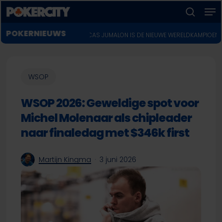
Men
Skip
to
zoeken
Menu
main
POKERNIEUWS
WSOP 2026: LUCAS JUMALON IS DE NIEUWE WERELDKAMPIOEN VOOR $10 MILJ
sluiten
content
WSOP
WSOP 2026: Geweldige spot voor
Michel Molenaar als chipleader
naar finaledag met $346k first
Martijn Kingma
3 juni 2026