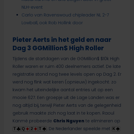
NLH-event
Carlo van Ravenswoud chipleader NL 2-7
Lowball, ook Rob Hollink door
Pieter Aerts in het geld en naar
Dag 3 GGMillion$ High Roller
Tijdens de startdagen van de GGMillion$ $10k High
Roller waren er ruim 400 deelnemers actief. De late
registratie stond nog twee levels open op Dag 2. Er
werd nog flink wat keren (opnieuw) ingekocht: zo
kwam het uiteindelijke aantal entries uit op een
mooie 627. Een groepje uit de Lage Landen was er
nog altijd bij, terwijl Pieter Aerts van de gelegenheid
gebruik maakte zich nog laat in te kopen. Raoul
Kanmé probeerde
Chris Nguyen
te elimineren op
. De Nederlander speelde met
T
Q
2
T
K