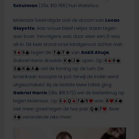
Schulman
(33e, $10.766) hun Waterloo.
Molenaar beëindigde ook de droom van
Lucas
Giayetto
; Aas-vrouw bleef netjes staan tegen
aas-boer. Vervolgens was daar weer een 3-way
all-in. Dit keer stond onze landgenoot achter met
tegen de
van
Ankit Ahuja
,
9
9
T
T
Gabriel Harris draaide
open. Op
K
J
4
8
viel de koning op de turn. De
2
K
A
Amerikaan scoopte te pot, terwijl de Indiër werd
uitgeschakeld. Bij de laatste twee tafels ging
Gabriel Harris
(18e, $16.572) wel de bietenbrug op
tegen Molenaar. Op
was
6
Q
7
9
A
A
niet meer goed tegen de two pair
. River
Q
7
veranderde niks meer.
4