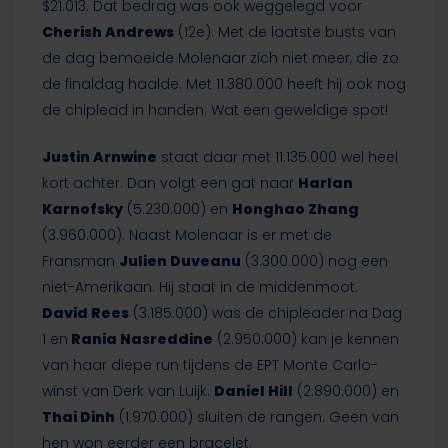
$21.013. Dat bedrag was ook weggelegd voor
Cherish Andrews
(12e). Met de laatste busts van
de dag bemoeide Molenaar zich niet meer, die zo
de finaldag haalde. Met 11.380.000 heeft hij ook nog
de chiplead in handen. Wat een geweldige spot!
Justin Arnwine
staat daar met 11.135.000 wel heel
kort achter. Dan volgt een gat naar
Harlan
Karnofsky
(5.230.000) en
Honghao Zhang
(3.960.000). Naast Molenaar is er met de
Fransman
Julien Duveanu
(3.300.000) nog een
niet-Amerikaan. Hij staat in de middenmoot.
David Rees
(3.185.000) was de chipleader na Dag
1 en
Rania Nasreddine
(2.950.000) kan je kennen
van haar diepe run tijdens de EPT Monte Carlo-
winst van Derk van Luijk.
Daniel Hill
(2.890.000) en
Thai Dinh
(1.970.000) sluiten de rangen. Geen van
hen won eerder een bracelet.