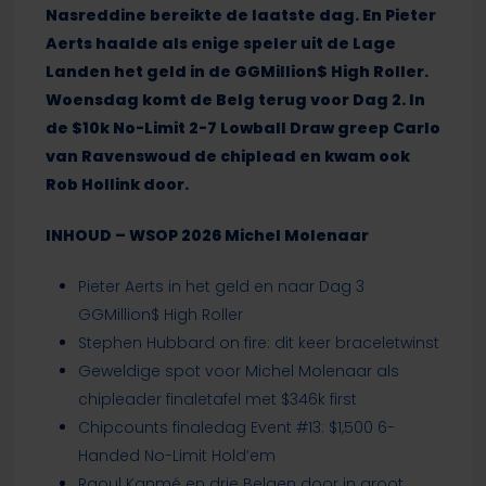
Nasreddine bereikte de laatste dag. En Pieter
Aerts haalde als enige speler uit de Lage
Landen het geld in de GGMillion$ High Roller.
Woensdag komt de Belg terug voor Dag 2. In
de $10k No-Limit 2-7 Lowball Draw greep Carlo
van Ravenswoud de chiplead en kwam ook
Rob Hollink door.
INHOUD – WSOP 2026 Michel Molenaar
Pieter Aerts in het geld en naar Dag 3
GGMillion$ High Roller
Stephen Hubbard on fire: dit keer braceletwinst
Geweldige spot voor Michel Molenaar als
chipleader finaletafel met $346k first
Chipcounts finaledag Event #13: $1,500 6-
Handed No-Limit Hold’em
Raoul Kanmé en drie Belgen door in groot