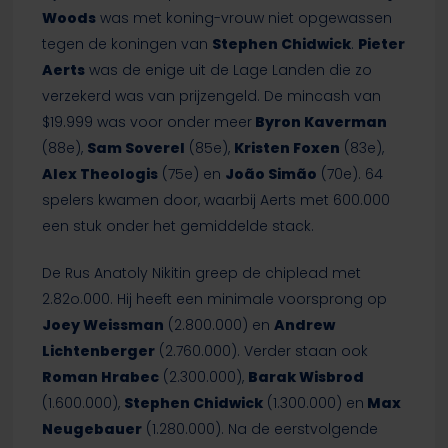
Woods
was met koning-vrouw niet opgewassen
tegen de koningen van
Stephen Chidwick
.
Pieter
Aerts
was de enige uit de Lage Landen die zo
verzekerd was van prijzengeld. De mincash van
$19.999 was voor onder meer
Byron Kaverman
(88e),
Sam Soverel
(85e),
Kristen Foxen
(83e),
Alex Theologis
(75e) en
João Simão
(70e). 64
spelers kwamen door, waarbij Aerts met 600.000
een stuk onder het gemiddelde stack.
De Rus Anatoly Nikitin greep de chiplead met
2.82o.000. Hij heeft een minimale voorsprong op
Joey Weissman
(2.800.000) en
Andrew
Lichtenberger
(2.760.000). Verder staan ook
Roman Hrabec
(2.300.000),
Barak Wisbrod
(1.600.000),
Stephen Chidwick
(1.300.000) en
Max
Neugebauer
(1.280.000). Na de eerstvolgende