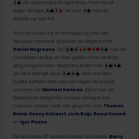
de openended straightdraw, maar hij zat
J
tegen de trips
. Na river
was de
A
T
4
double-up een feit.
Thomas Boivin zat er warmpjes bij met een
absolute topstack. Hij kruiste de degens met
Daniel Negreanu
. Op
had de
Q
K
6
4
8
Canadees de flop en river gebet, maar de Belg
ging nergens heen. Negreanu blufte met
A
4
en werd betrapt door
. Niet veel later
A
K
bustte
KidPoker
met aas-tien tegen de pocket
vrouwen van
Michael Kamran
. Bijna heel de
Nederlands-Belgische enclave eindigde het
toernooi zonder cash. Het ging mis voor
Thomas
Boivin
,
Kenny Hallaert
,
Joris Ruijs
,
Raoul Kanmé
en
Igor Picone
.
Bij de laatste 95 spelers barstte de bubble.
Barry