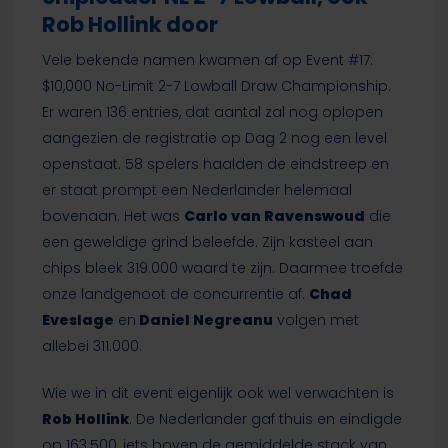
Rob Hollink door
Vele bekende namen kwamen af op Event #17:
$10,000 No-Limit 2-7 Lowball Draw Championship.
Er waren 136 entries, dat aantal zal nog oplopen
aangezien de registratie op Dag 2 nog een level
openstaat. 58 spelers haalden de eindstreep en
er staat prompt een Nederlander helemaal
bovenaan. Het was
Carlo van Ravenswoud
die
een geweldige grind beleefde. Zijn kasteel aan
chips bleek 319.000 waard te zijn. Daarmee troefde
onze landgenoot de concurrentie af.
Chad
Eveslage
en
Daniel Negreanu
volgen met
allebei 311.000.
Wie we in dit event eigenlijk ook wel verwachten is
Rob Hollink
. De Nederlander gaf thuis en eindigde
op 163.500, iets boven de gemiddelde stack van