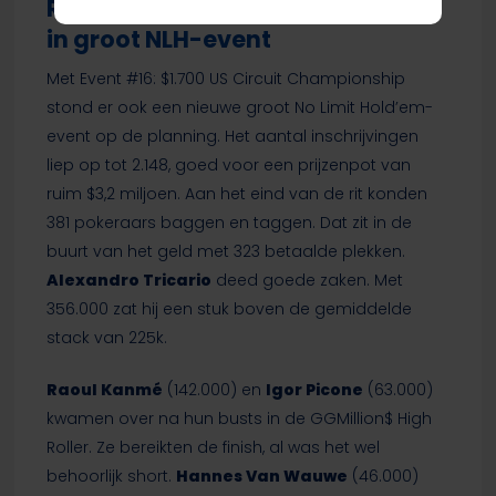
Raoul Kanmé en drie Belgen door
in groot NLH-event
Met Event #16: $1.700 US Circuit Championship
stond er ook een nieuwe groot No Limit Hold’em-
event op de planning. Het aantal inschrijvingen
liep op tot 2.148, goed voor een prijzenpot van
ruim $3,2 miljoen. Aan het eind van de rit konden
381 pokeraars baggen en taggen. Dat zit in de
buurt van het geld met 323 betaalde plekken.
Alexandro Tricario
deed goede zaken. Met
356.000 zat hij een stuk boven de gemiddelde
stack van 225k.
Raoul Kanmé
(142.000) en
Igor Picone
(63.000)
kwamen over na hun busts in de GGMillion$ High
Roller. Ze bereikten de finish, al was het wel
behoorlijk short.
Hannes Van Wauwe
(46.000)