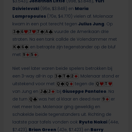
$3.543),
Jonathan Little
(99e, $3.848),
Yuri
Dzivielevski
(96e, $3.848) en
Maria
Lampropoulos
(70e, $4.770) vielen af. Molenaar
kwam in een pot terecht tegen
Julius Jung
. Op
vuurde de Amerikaan drie
3
6
7
7
A
straten. Na een tank callde de Volendammer met
en betrapte zijn tegenstander op de bluf
K
6
met
.
9
5
Niet veel later waren beide spelers betrokken bij
een 3-way all-in op
. Molenaar stond er
3
T
2
uitstekend voor met
tegen de
Q
Q
Q
T
van Jung en
bij
Giuseppe Pantaleo
. Na
J
J
de turn
was het al klaar en deed river
er
Q
9
niet meer toe. Molenaar ging geweldig en
schakelde beide tegenstanders uit. Richting de
laatste paar tafels vonden ook
Ryuta Nakai
(44e,
$7.423),
Brian Green
(42e, $7.423) en
Barry