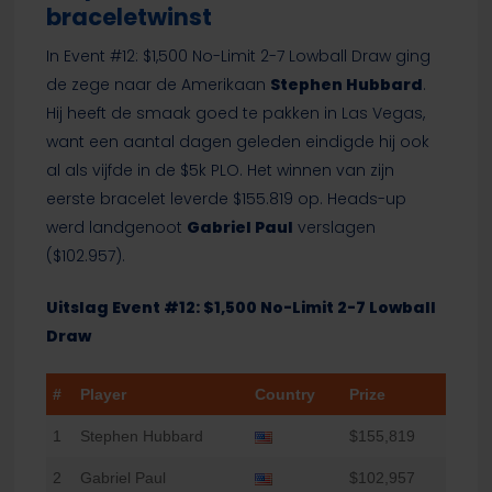
braceletwinst
In Event #12: $1,500 No-Limit 2-7 Lowball Draw ging
de zege naar de Amerikaan
Stephen Hubbard
.
Hij heeft de smaak goed te pakken in Las Vegas,
want een aantal dagen geleden eindigde hij ook
al als vijfde in de $5k PLO. Het winnen van zijn
eerste bracelet leverde $155.819 op. Heads-up
werd landgenoot
Gabriel Paul
verslagen
($102.957).
Uitslag Event #12: $1,500 No-Limit 2-7 Lowball
Draw
#
Player
Country
Prize
1
Stephen Hubbard
$155,819
2
Gabriel Paul
$102,957