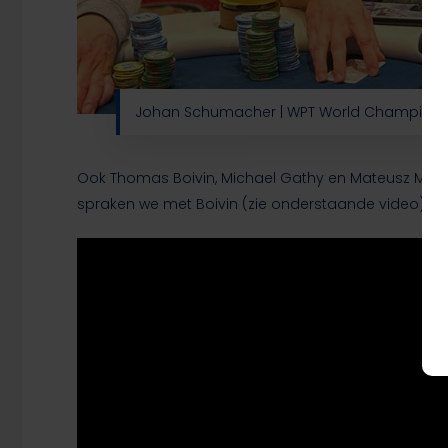
Johan Schumacher | WPT World Champions
Ook Thomas Boivin, Michael Gathy en Mateusz Moolhu
spraken we met Boivin (zie onderstaande video). 