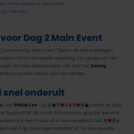
in Event, bubble is gebarsten
og in de race
voor Dag 2 Main Event
Championship Main Event
. Tijdens de drie startdagen
chopten het tot de tweede speeldag. Een groep van zes
r Belgen en twee Nederlanders. Van hen had
Kenny
eerde terug met minder dan tien blinden.
l snel onderuit
van
Phillip Lee
. Op
raakte de Belg
A
T
3
5
8
oor ‘SpaceyFCB’. Bij Johan Schumacher ging het een stuk
waarin hij in een 3-way all-in was verwikkeld. Met
8
8
e in één klap twee tegenstanders uit. De ene speelde