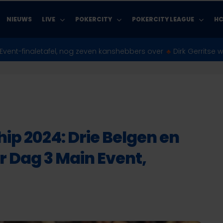
NIEUWS
LIVE
POKERCITY
POKERCITY LEAGUE
HC
g zeven kanshebbers over
♣︎
Dirk Gerritse wint ruim $175.000 va
p 2024: Drie Belgen en
 Dag 3 Main Event,