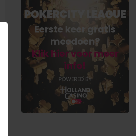
POKERCITY LEAGUE
Eerste keer gratis
meedoen?
Klik hier voor meer
info!
POWERED BY