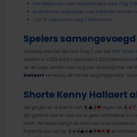
Drie Belgen en twee Nederlanders naar Dag 3 Ma
Australische chipleader, veel bekende namen n
Top-10 chipcounts Dag 3 Main Event
Spelers samengevoegd 
Dinsdag was het tijd voor Dag 2 van het
WPT World 
werden er 2.392 entry’s gecreëerd, 821 pokeraars s
uit de Lage Landen was nog van de partij, met vie
Hallaert
verreweg de minste uitgangspositie: hij k
Shorte Kenny Hallaert a
Die gingen er al snel in met
tegen de
K
J
A
7
zijn gutshot niet en dus zat er geen ommekeer in v
beter. We liepen langs de tafel van onze zuiderbuur 
flopte hij een set op
en schakeld
3
8
6
9
K