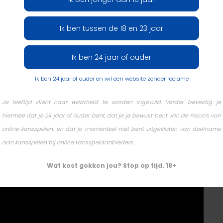
Ik ben tussen de 18 en 23 jaar
hip
Ik ben 24 jaar of ouder
Ik ben 24 jaar of ouder en wil een website zonder reclame
izen leken er prima in te zitten. In een van de pauzes
Dat was ongeveer honderd plekken voor de bubble.
Je leeftijd dient naar waarheid te worden ingevuld. Verder bevestig je
hiermee dat je 24 jaar of ouder bent, dat je je bewust bent van de risico’s van
online kansspelen, en dat je momenteel niet bent uitgesloten van deelname
aan kansspelen bij online kansspelaanbieders.
Wat kost gokken jou? Stop op tijd. 18+