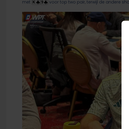
met
voor top two pair, terwijl de andere sh
K
9