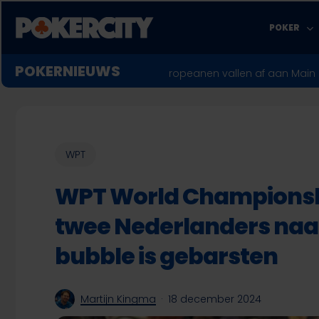
Skip
to
POKER
main
content
POKERNIEUWS
LIVE REPORTING
26: Twee Europeanen vallen af aan Main Event-finaletafel, no
WPT
WPT World Championshi
twee Nederlanders naar
bubble is gebarsten
Martijn Kingma
18 december 2024