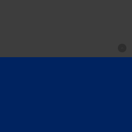
POKER NIEUWS
Algemeen
Holland Casino
Online Poker
Circus Casino Resort Namur