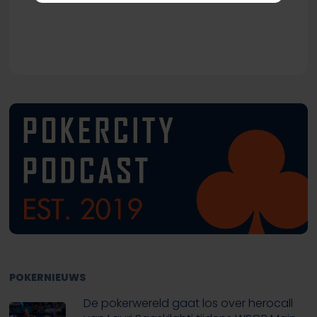
POKERNIEUWS
De pokerwereld gaat los over herocall