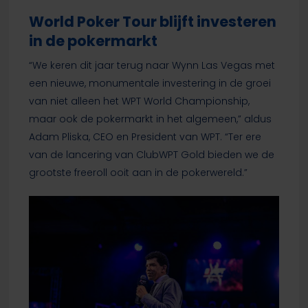
World Poker Tour blijft investeren
in de pokermarkt
“We keren dit jaar terug naar Wynn Las Vegas met
een nieuwe, monumentale investering in de groei
van niet alleen het WPT World Championship,
maar ook de pokermarkt in het algemeen,” aldus
Adam Pliska, CEO en President van WPT. “Ter ere
van de lancering van ClubWPT Gold bieden we de
grootste freeroll ooit aan in de pokerwereld.”