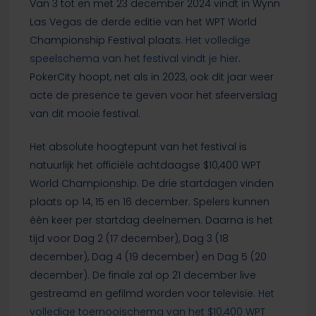
Van 3 tot en met 23 december 2024 vindt in Wynn
Las Vegas de derde editie van het WPT World
Championship Festival plaats.
Het volledige
speelschema van het festival vindt je hier
.
PokerCity hoopt, net als in 2023, ook dit jaar weer
acte de presence te geven voor het sfeerverslag
van dit mooie festival.
Het absolute hoogtepunt van het festival is
natuurlijk het officiële achtdaagse $10,400 WPT
World Championship. De drie startdagen vinden
plaats op 14, 15 en 16 december. Spelers kunnen
één keer per startdag deelnemen. Daarna is het
tijd voor Dag 2 (17 december), Dag 3 (18
december), Dag 4 (19 december) en Dag 5 (20
december). De finale zal op 21 december live
gestreamd en gefilmd worden voor televisie.
Het
volledige toernooischema van het $10,400 WPT