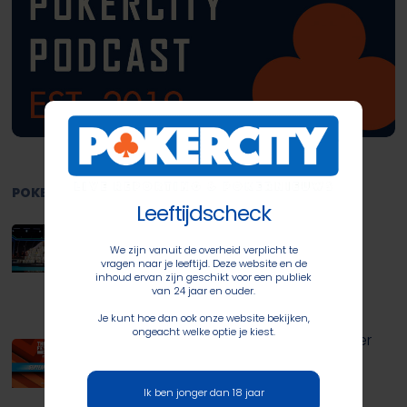
POKERNIEUWS
Leeftijdscheck
WSOP 2026: LUCAS JUMALON IS DE
NIEUWE WERELDKAMPIOEN VOOR $10
We zijn vanuit de overheid verplicht te
MILJOEN!
vragen naar je leeftijd. Deze website en de
inhoud ervan zijn geschikt voor een publiek
van 24 jaar en ouder.
6 augustus 2026
Je kunt hoe dan ook onze website bekijken,
ongeacht welke optie je kiest.
The Festival Malta 2026: zo kwalificeer
je je online voor het pokerfestival op
Malta
Ik ben jonger dan 18 jaar