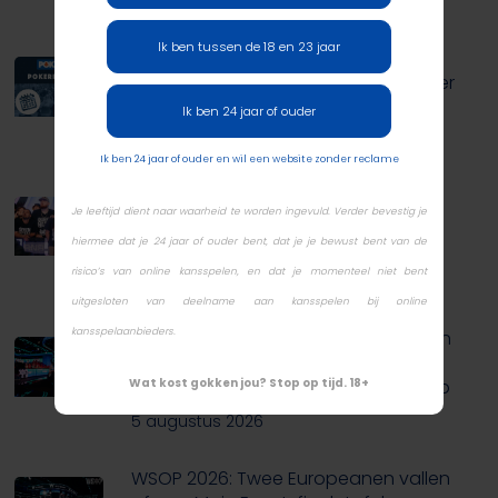
6 augustus 2026
Ik ben tussen de 18 en 23 jaar
PokerCity Pokerkalender Augustus:
Leeuwarden Poker Series & Pure Poker
Festival
Ik ben 24 jaar of ouder
5 augustus 2026
Ik ben 24 jaar of ouder en wil een website zonder reclame
WSOP 2026: Heads-up in Main Event
Je leeftijd dient naar waarheid te worden ingevuld. Verder bevestig je
gaat tussen Lucas Jumalon en Lauri
hiermee dat je 24 jaar of ouder bent, dat je je bewust bent van de
Saaskilahti
risico’s van online kansspelen, en dat je momenteel niet bent
5 augustus 2026
uitgesloten van deelname aan kansspelen bij online
kansspelaanbieders.
Jason Koon als enige opgenomen in
Poker Hall of Fame 2026; nieuwe
Wat kost gokken jou? Stop op tijd. 18+
stemsysteem roept direct vragen op
5 augustus 2026
WSOP 2026: Twee Europeanen vallen