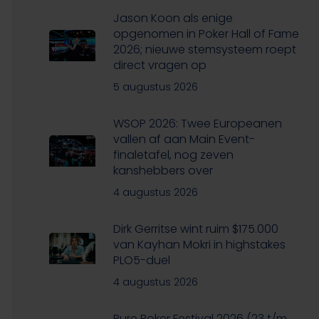
Jason Koon als enige
opgenomen in Poker Hall of Fame
2026; nieuwe stemsysteem roept
direct vragen op
5 augustus 2026
WSOP 2026: Twee Europeanen
vallen af aan Main Event-
finaletafel, nog zeven
kanshebbers over
4 augustus 2026
Dirk Gerritse wint ruim $175.000
van Kayhan Mokri in highstakes
PLO5-duel
4 augustus 2026
Pure Poker Festival 2026 (23 t/m