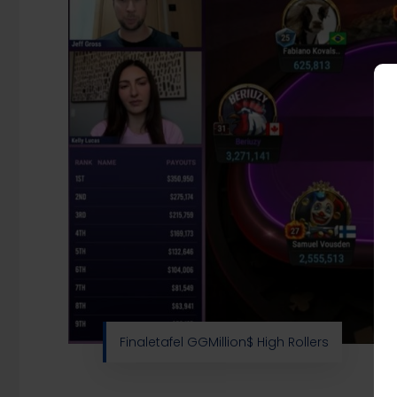
Finaletafel GGMillion$ High Rollers