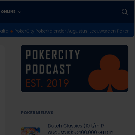
zo
 ONLINE
rCity Pokerkalender Augustus: Leeuwarden Poker Series & Pure 
POKERNIEUWS
Dutch Classics (10 t/m 17
augustus): €400.000 GTD in