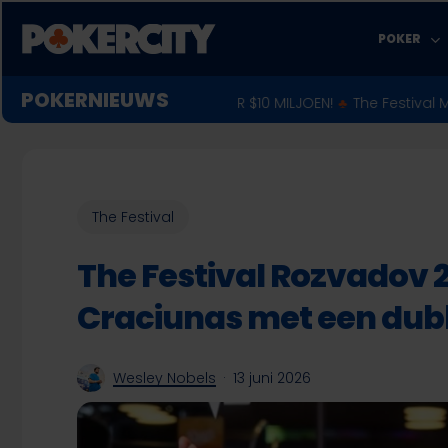
Skip
to
POKER
main
content
POKERNIEUWS
 WERELDKAMPIOEN VOOR $10 MILJOEN!
♣︎
The Festival Malta 2026: 
The Festival
The Festival Rozvadov 
Craciunas met een dub
Wesley Nobels
13 juni 2026