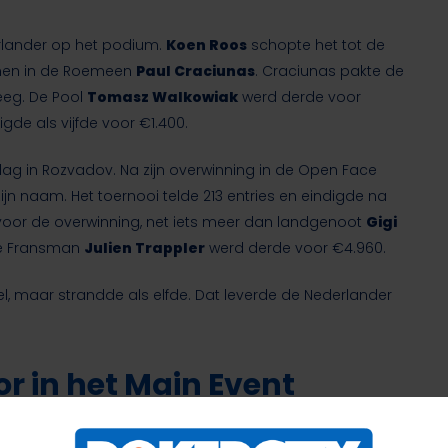
rlander op het podium.
Koen Roos
schopte het tot de
nnen in de Roemeen
Paul Craciunas
. Craciunas pakte de
reeg. De Pool
Tomasz Walkowiak
werd derde voor
igde als vijfde voor €1.400.
ag in Rozvadov. Na zijn overwinning in de Open Face
n naam. Het toernooi telde 213 entries en eindigde na
 voor de overwinning, net iets meer dan landgenoot
Gigi
 De Fransman
Julien Trappler
werd derde voor €4.960.
fel, maar strandde als elfde. Dat leverde de Nederlander
r in het Main Event
 waarvan zes spelers een stack konden meenemen naar de