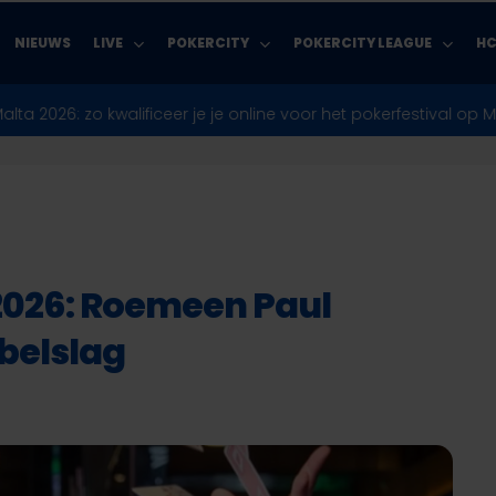
NIEUWS
LIVE
POKERCITY
POKERCITY LEAGUE
HC
zo kwalificeer je je online voor het pokerfestival op Malta
♣︎
Poke
2026: Roemeen Paul
belslag