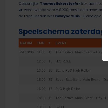
Oostenrijker
Thomas Eckerstorfer
trok aan het la
Jr
. werd tweede voor €8.200, terwijl de Fransman
M
de Lage Landen was
Dwayne Sluis
. Hij eindigde o
Speelschema zaterdag
DATUM
TIJD
#
EVENT
ZA 13/06
11:00
11
The Festival Main Event – Day 1D
12:00
16
H.O.R.S.E
13:00
S6
Sat to PLO High Roller
15:00
S7
Super Satellite to Main Event – D
16:00
17
PLO High Roller
18:00
11
The Festival Main Event – Day 1E
19:00
18
Big O