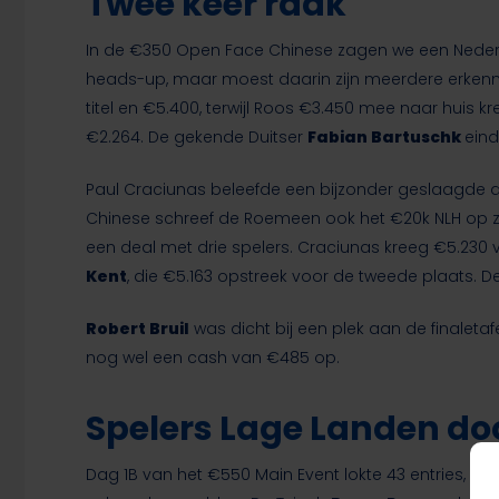
Twee keer raak
In de €350 Open Face Chinese zagen we een Nede
heads-up, maar moest daarin zijn meerdere erke
titel en €5.400, terwijl Roos €3.450 mee naar huis k
€2.264. De gekende Duitser
Fabian Bartuschk
eind
Paul Craciunas beleefde een bijzonder geslaagde d
Chinese schreef de Roemeen ook het €20k NLH op zij
een deal met drie spelers. Craciunas kreeg €5.230
Kent
, die €5.163 opstreek voor de tweede plaats.
Robert Bruil
was dicht bij een plek aan de finaleta
nog wel een cash van €485 op.
Spelers Lage Landen doo
Dag 1B van het €550 Main Event lokte 43 entries,