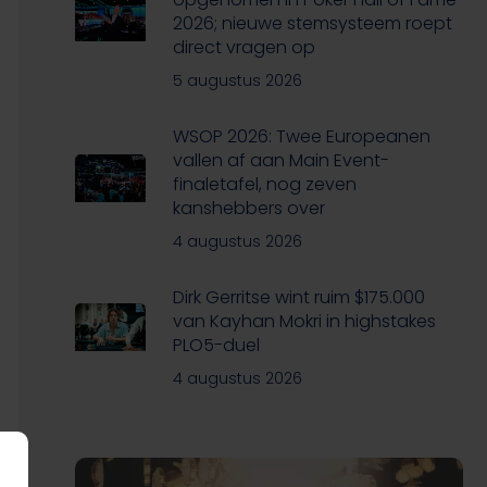
2026; nieuwe stemsysteem roept
direct vragen op
5 augustus 2026
WSOP 2026: Twee Europeanen
vallen af aan Main Event-
finaletafel, nog zeven
kanshebbers over
4 augustus 2026
Dirk Gerritse wint ruim $175.000
van Kayhan Mokri in highstakes
PLO5-duel
4 augustus 2026