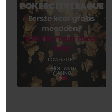
POKERCITY LEAGUE
Eerste keer gratis
meedoen?
Klik hier voor meer
info!
POWERED BY