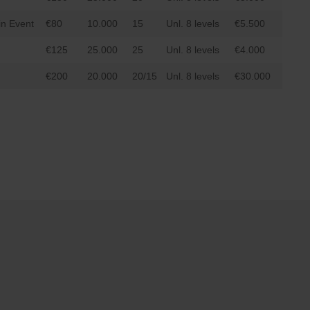
in Event
€80
10.000
15
Unl. 8 levels
€5.500
€125
25.000
25
Unl. 8 levels
€4.000
€200
20.000
20/15
Unl. 8 levels
€30.000