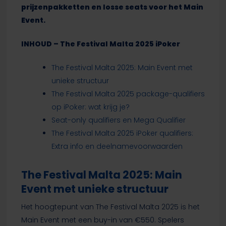
prijzenpakketten en losse seats voor het Main
Event.
INHOUD – The Festival Malta 2025 iPoker
The Festival Malta 2025: Main Event met
unieke structuur
The Festival Malta 2025 package-qualifiers
op iPoker: wat krijg je?
Seat-only qualifiers en Mega Qualifier
The Festival Malta 2025 iPoker qualifiers:
Extra info en deelnamevoorwaarden
The Festival Malta 2025: Main
Event met unieke structuur
Het hoogtepunt van The Festival Malta 2025 is het
Main Event met een buy-in van €550. Spelers