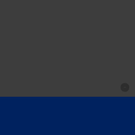
POKER NIEUWS