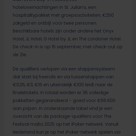
hotelovernachtingen in St. Julian’s, een
hospitalitypakket met groepsactiviteiten, €250
zakgeld en ontbijt voor twee personen.
Beschikbare hotels zijn onder andere het Onyx
Hotel, JL Hotel, G Hotel by JL en The Londoner Hotel.
De check-in is op 15 september, met check-out op
de 21e.
De qualifiers verlopen via een stappensysteem
dat start bij freerolls en via tussenstappen van
€0,25, €3, €15 en uiteindelijk €100 leidt naar de
finaletickets. In totaal worden er 36 volledige
pakketten gegarandeerd – goed voor €66.600
aan prijzen. In onderstaande tabel vind je een
overzicht van de package-qualifiers voor The
Festival malta 2025 op het iPoker-netwerk. Vanuit
Nederland kun je op het iPoker-netwerk spelen via