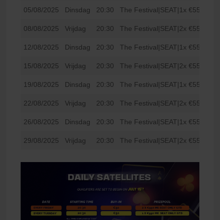
05/08/2025
Dinsdag
20:30
The Festival|SEAT|1x €550 Sea
08/08/2025
Vrijdag
20:30
The Festival|SEAT|2x €550 Sea
12/08/2025
Dinsdag
20:30
The Festival|SEAT|1x €550 Sea
15/08/2025
Vrijdag
20:30
The Festival|SEAT|2x €550 Sea
19/08/2025
Dinsdag
20:30
The Festival|SEAT|1x €550 Sea
22/08/2025
Vrijdag
20:30
The Festival|SEAT|2x €550 Sea
26/08/2025
Dinsdag
20:30
The Festival|SEAT|1x €550 Sea
29/08/2025
Vrijdag
20:30
The Festival|SEAT|2x €550 Sea