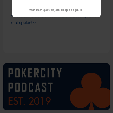
>> Nog geen bet365 account? Maak hier eentje
Wat kost gokken jou? Stop op tijd. 18+
aan zodat je de The Festival Malta 2025-qualifiers
kunt spelen! <<