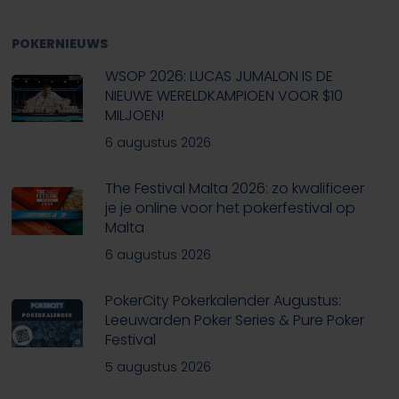
POKERNIEUWS
WSOP 2026: LUCAS JUMALON IS DE
NIEUWE WERELDKAMPIOEN VOOR $10
MILJOEN!
6 augustus 2026
The Festival Malta 2026: zo kwalificeer
je je online voor het pokerfestival op
Malta
6 augustus 2026
PokerCity Pokerkalender Augustus:
Leeuwarden Poker Series & Pure Poker
Festival
5 augustus 2026