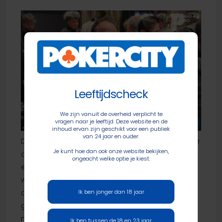
Leeftijdscheck
We zijn vanuit de overheid verplicht te
vragen naar je leeftijd. Deze website en de
inhoud ervan zijn geschikt voor een publiek
van 24 jaar en ouder.
Daarmee was Lemmens wel de enige Nederlander
Je kunt hoe dan ook onze website bekijken,
die doorgang vond naar Dag 2.
Marnix Reijers
ongeacht welke optie je kiest.
en
Bart Dil
ondernamen ook pogingen, maar die
waren onsuccesvol. Op vrijdag wordt Dag 2 van
Ik ben jonger dan 18 jaar
dit event gespeeld en de late registration is nog
gedurende twee levels open, dus wellicht dat we
nog wat meer bekende namen gaan zien
Ik ben tussen de 18 en 23 jaar