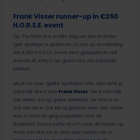
Frank Visser runner-up in €250
H.O.R.S.E. event
Op The Festival is er elke dag wel een of ander
‘gek’ spelletje te spelen en zo ook op donderdag.
Het €250 H.O.R.S.E. event werd gespeeld en dat
leverde 46 entry’s op, goed voor zes betaalde
plekken.
Als je het over ‘gekke’ spelletjes hebt, dan denk je
natuurlijk direct aan
Frank Visser
. Die is namelijk
niet alleen dol op gekke spelletjes, de man is er
ook een kei in. Dat liet hij gisteren weer zien. Visser
was in vorm en ging soepeltjes naar de
finaletafel. Daar kaartte hij zich naar de heads-up,
maar een titel zat er deze keer helaas niet in.