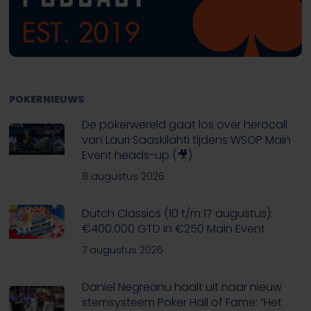
POKERNIEUWS
De pokerwereld gaat los over herocall
van Lauri Saaskilahti tijdens WSOP Main
Event heads-up (🎥)
8 augustus 2026
Dutch Classics (10 t/m 17 augustus):
€400.000 GTD in €250 Main Event
7 augustus 2026
Daniel Negreanu haalt uit naar nieuw
stemsysteem Poker Hall of Fame: “Het