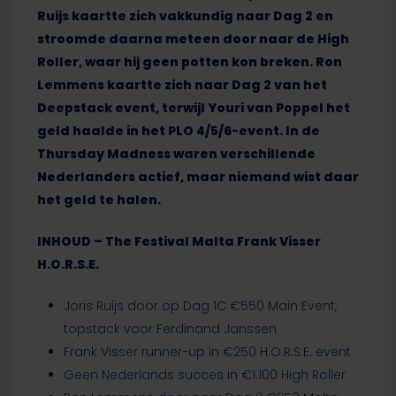
Ruijs kaartte zich vakkundig naar Dag 2 en
stroomde daarna meteen door naar de High
Roller, waar hij geen potten kon breken. Ron
Lemmens kaartte zich naar Dag 2 van het
Deepstack event, terwijl Youri van Poppel het
geld haalde in het PLO 4/5/6-event. In de
Thursday Madness waren verschillende
Nederlanders actief, maar niemand wist daar
het geld te halen.
INHOUD – The Festival Malta Frank Visser
H.O.R.S.E.
Joris Ruijs door op Dag 1C €550 Main Event,
topstack voor Ferdinand Janssen
Frank Visser runner-up in €250 H.O.R.S.E. event
Geen Nederlands succes in €1.100 High Roller