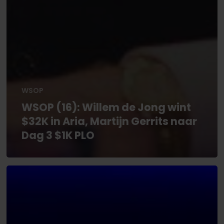
WSOP
WSOP (16): Willem de Jong wint
$32K in Aria, Martijn Gerrits naar
Dag 3 $1K PLO
WSOP
(15):
Kamikazebluf
gaat
fout