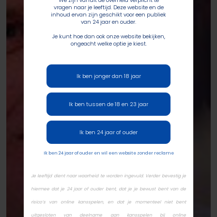
We zijn vanuit de overheid verplicht te
vragen naar je leeftijd. Deze website en de
inhoud ervan zijn geschikt voor een publiek
van 24 jaar en ouder.
Je kunt hoe dan ook onze website bekijken,
ongeacht welke optie je kiest.
Ik ben jonger dan 18 jaar
Ik ben tussen de 18 en 23 jaar
Ik ben 24 jaar of ouder
Ik ben 24 jaar of ouder en wil een website zonder reclame
Je leeftijd dient naar waarheid te worden ingevuld. Verder bevestig je
hiermee dat je 24 jaar of ouder bent, dat je je bewust bent van de
risico’s van online kansspelen, en dat je momenteel niet bent
uitgesloten van deelname aan kansspelen bij online