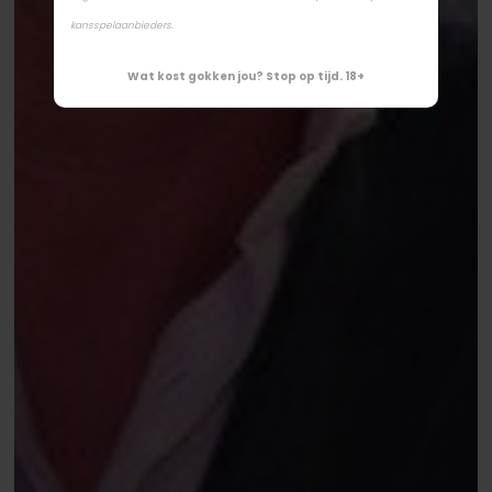
kansspelaanbieders.
Wat kost gokken jou? Stop op tijd. 18+