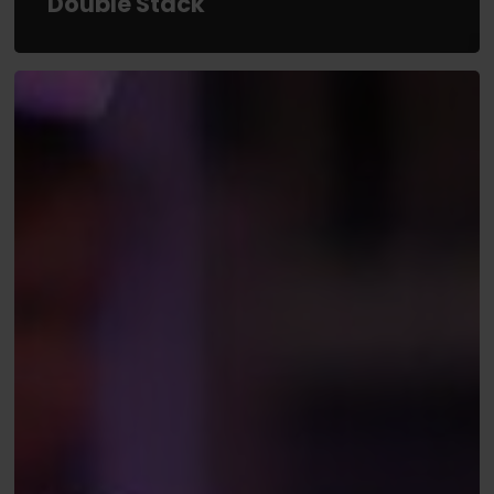
Double Stack
WSOP
(16):
Willem
de
Jong
wint
$32K
in
Aria,
Martijn
Gerrits
naar
Dag
3
$1K