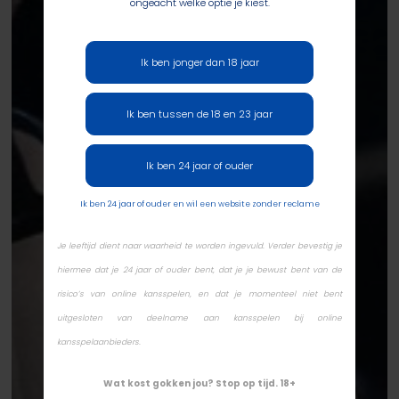
ongeacht welke optie je kiest.
Ik ben jonger dan 18 jaar
Ik ben tussen de 18 en 23 jaar
Ik ben 24 jaar of ouder
Ik ben 24 jaar of ouder en wil een website zonder reclame
Je leeftijd dient naar waarheid te worden ingevuld. Verder bevestig je
hiermee dat je 24 jaar of ouder bent, dat je je bewust bent van de
risico’s van online kansspelen, en dat je momenteel niet bent
uitgesloten van deelname aan kansspelen bij online
kansspelaanbieders.
Wat kost gokken jou? Stop op tijd. 18+