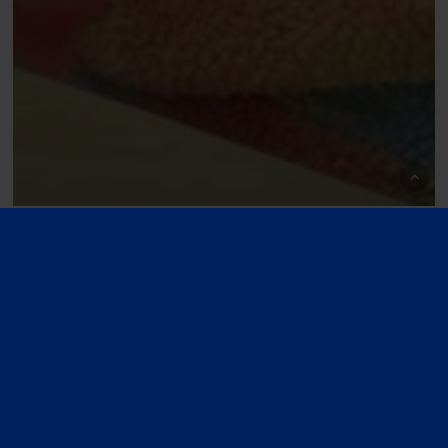
Pokerreis
WSOPC Rozvadov 2025: Rens
Buijs wint side-event (€5k),
Mateusz Moolhuizen sterk in
Main Event
EPT