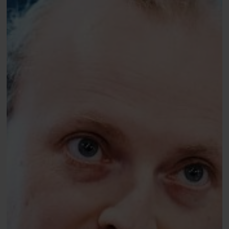
Hagedoorn
halen
finaletafel
€1.100
Main
Event