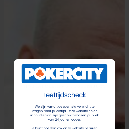
spelers
€1.100
Main
Leeftijdscheck
We zijn vanuit de overheid verplicht te
vragen naar je leeftijd. Deze website en de
inhoud ervan zijn geschikt voor een publiek
van 24 jaar en ouder.
Je kunt hoe dan ook onze website bekijken,