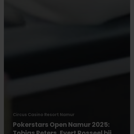
Circus Casino Resort Namur
Pokerstars Open Namur 2025:
Tobias Peters, Evert Rosseel bij