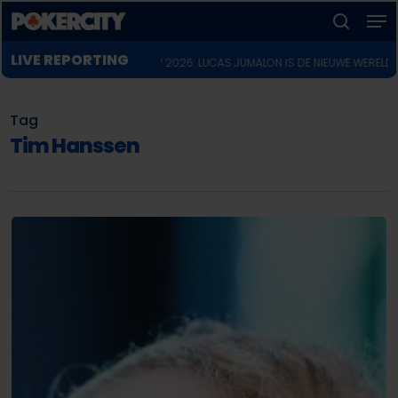
Men
Skip
to
zoeken
Menu
main
POKERNIEUWS
 Event
♣︎
WSOP 2026: LUCAS JUMALON IS DE NIEUWE WERELDKAMPIOEN VOOR $
sluiten
content
Tag
Tim Hanssen
Pokerstars
Open
Namur
2025:
Evert
Rosseel
&
Jort