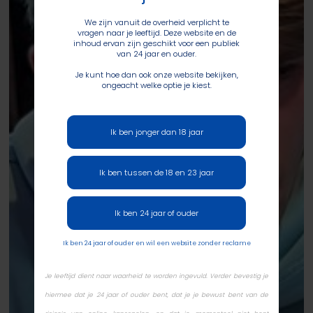
event
We zijn vanuit de overheid verplicht te
(€4.387)
vragen naar je leeftijd. Deze website en de
inhoud ervan zijn geschikt voor een publiek
van 24 jaar en ouder.
Je kunt hoe dan ook onze website bekijken,
ongeacht welke optie je kiest.
Ik ben jonger dan 18 jaar
Ik ben tussen de 18 en 23 jaar
Ik ben 24 jaar of ouder
Ik ben 24 jaar of ouder en wil een website zonder reclame
Je leeftijd dient naar waarheid te worden ingevuld. Verder bevestig je
hiermee dat je 24 jaar of ouder bent, dat je je bewust bent van de