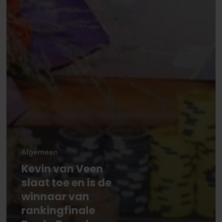
Algemeen
Kevin van Veen
slaat toe en is de
winnaar van
rankingfinale