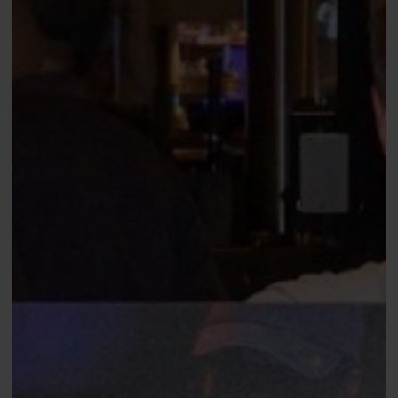
winnaar
van
rankingfinale
Breda
Tuesday
Weekly
(€3.010)