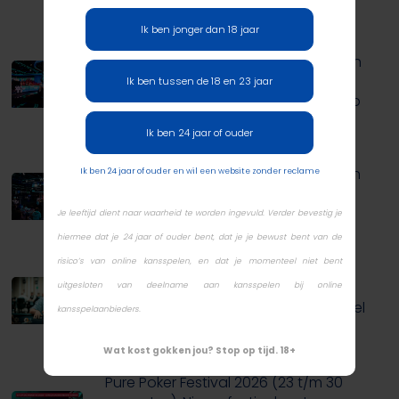
5 augustus 2026
Ik ben jonger dan 18 jaar
Jason Koon als enige opgenomen in
Poker Hall of Fame 2026; nieuwe
Ik ben tussen de 18 en 23 jaar
stemsysteem roept direct vragen op
5 augustus 2026
Ik ben 24 jaar of ouder
WSOP 2026: Twee Europeanen vallen
Ik ben 24 jaar of ouder en wil een website zonder reclame
af aan Main Event-finaletafel, nog
zeven kanshebbers over
Je leeftijd dient naar waarheid te worden ingevuld. Verder bevestig je
4 augustus 2026
hiermee dat je 24 jaar of ouder bent, dat je je bewust bent van de
risico’s van online kansspelen, en dat je momenteel niet bent
Dirk Gerritse wint ruim $175.000 van
uitgesloten van deelname aan kansspelen bij online
Kayhan Mokri in highstakes PLO5-duel
kansspelaanbieders.
4 augustus 2026
Wat kost gokken jou? Stop op tijd. 18+
Pure Poker Festival 2026 (23 t/m 30