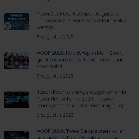
PokerCity Pokerkalender Augustus:
Leeuwarden Poker Series & Pure Poker
Festival
5 augustus 2026
WSOP 2026: Heads-up in Main Event
gaat tussen Lucas Jumalon en Lauri
Saaskilahti
5 augustus 2026
Jason Koon als enige opgenomen in
Poker Hall of Fame 2026; nieuwe
stemsysteem roept direct vragen op
5 augustus 2026
WSOP 2026: Twee Europeanen vallen
af aan Main Event-finaletafel, nog