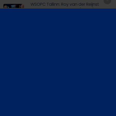
WSOPC Tallinn: Roy van der Reijnst
runner-up in Main Event (€140k), Jelco
Burger wint ring (€15k)
3 augustus 2026
POKERCITY LEAGUE
Eerste keer gratis meedoen?
Klik hier voor meer info!
POWERED BY