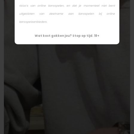
risico’s van online kansspelen, en dat je momenteel niet bent
uitgesloten van deelname aan kansspelen bij online
kansspelaanbieders.
Wat kost gokken jou? Stop op tijd. 18+