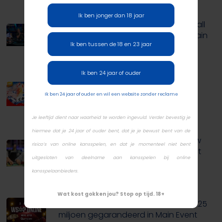
Ik ben jonger dan 18 jaar
De pokerwereld gaat los over herocall
van Lauri Saaskilahti tijdens WSOP Main
Ik ben tussen de 18 en 23 jaar
Event heads-up (🎥)
8 augustus 2026
Ik ben 24 jaar of ouder
Dutch Classics (10 t/m 17 augustus):
Ik ben 24 jaar of ouder en wil een website zonder reclame
€400.000 GTD in €250 Main Event
7 augustus 2026
Je leeftijd dient naar waarheid te worden ingevuld. Verder bevestig je
hiermee dat je 24 jaar of ouder bent, dat je je bewust bent van de
Daniel Negreanu haalt uit naar nieuw
risico’s van online kansspelen, en dat je momenteel niet bent
stemsysteem Poker Hall of Fame: “Het
uitgesloten van deelname aan kansspelen bij online
systeem heeft gefaald”
kansspelaanbieders.
7 augustus 2026
Wat kost gokken jou? Stop op tijd. 18+
WSOP Online 2026: 33 bracelets en $25
miljoen gegarandeerd in Main Event