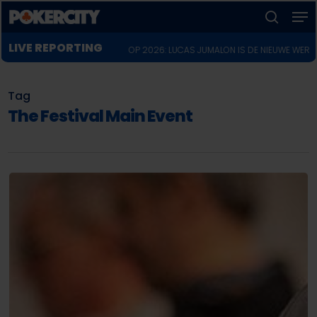
Men
Skip
to
zoeken
Menu
main
LIVE REPORTING
POKERNIEUWS
rd in Main Event
♣︎
WSOP 2026: LUCAS JUMALON IS DE NIEUWE WERELDKAMPIO
sluiten
content
Tag
The Festival Main Event
The
Festival
Bratislava
2026:
Topstack
Bas
de
Laat