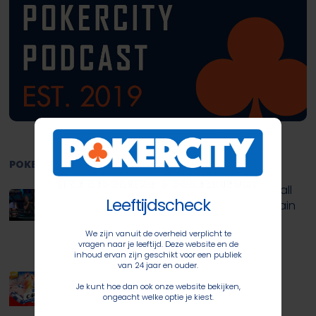
POKERNIEUWS
De pokerwereld gaat los over herocall
Leeftijdscheck
van Lauri Saaskilahti tijdens WSOP Main
Event heads-up (🎥)
We zijn vanuit de overheid verplicht te
8 augustus 2026
vragen naar je leeftijd. Deze website en de
inhoud ervan zijn geschikt voor een publiek
van 24 jaar en ouder.
Dutch Classics (10 t/m 17 augustus):
Je kunt hoe dan ook onze website bekijken,
€400.000 GTD in €250 Main Event
ongeacht welke optie je kiest.