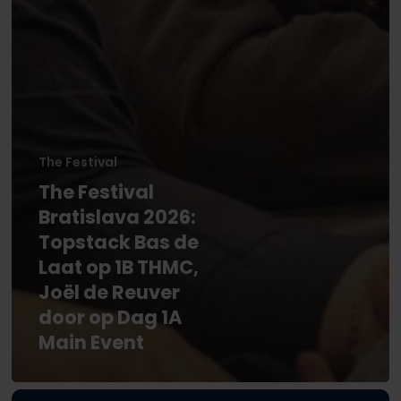
The Festival
The Festival
Bratislava 2026:
Topstack Bas de
Laat op 1B THMC,
Joël de Reuver
door op Dag 1A
Main Event