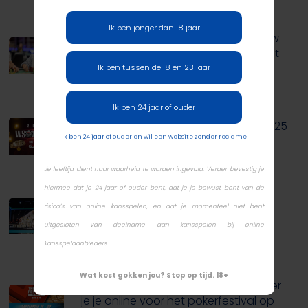
7 augustus 2026
Ik ben jonger dan 18 jaar
Daniel Negreanu haalt uit naar nieuw
stemsysteem Poker Hall of Fame: “Het
systeem heeft gefaald”
Ik ben tussen de 18 en 23 jaar
7 augustus 2026
Ik ben 24 jaar of ouder
WSOP Online 2026: 33 bracelets en $25
Ik ben 24 jaar of ouder en wil een website zonder reclame
miljoen gegarandeerd in Main Event
7 augustus 2026
Je leeftijd dient naar waarheid te worden ingevuld. Verder bevestig je
hiermee dat je 24 jaar of ouder bent, dat je je bewust bent van de
WSOP 2026: LUCAS JUMALON IS DE
risico’s van online kansspelen, en dat je momenteel niet bent
NIEUWE WERELDKAMPIOEN VOOR $10
uitgesloten van deelname aan kansspelen bij online
MILJOEN!
kansspelaanbieders.
6 augustus 2026
Wat kost gokken jou? Stop op tijd. 18+
The Festival Malta 2026: zo kwalificeer
je je online voor het pokerfestival op